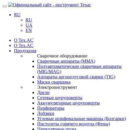
Навигация
RU
RU
UA
EN
О Tex.AC
О Tex.AC
Продукция
Сварочное оборудование
Сварочные аппараты (ММА)
Полуавтоматические сварочные аппараты
(MIG/MAG)
Аппараты аргонодуговой сварки (TIG)
Маски сварщика
Электроинструмент
Дрели
Сетевые шуруповерты
Аккумуляторные шуруповерты
Перфораторы
Лобзики
Угловые шлифовальные машины (Болгарки)
Пистолеты горячего воздуха (Фены)
Циркулярные пилы