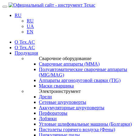
Навигация
RU
RU
UA
EN
О Tex.AC
О Tex.AC
Продукция
Сварочное оборудование
Сварочные аппараты (ММА)
Полуавтоматические сварочные аппараты
(MIG/MAG)
Аппараты аргонодуговой сварки (TIG)
Маски сварщика
Электроинструмент
Дрели
Сетевые шуруповерты
Аккумуляторные шуруповерты
Перфораторы
Лобзики
Угловые шлифовальные машины (Болгарки)
Пистолеты горячего воздуха (Фены)
Циркулярные пилы