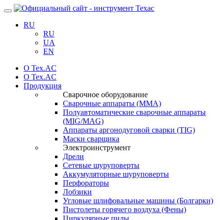
Навигация
RU
RU
UA
EN
О Tex.AC
О Tex.AC
Продукция
Сварочное оборудование
Сварочные аппараты (ММА)
Полуавтоматические сварочные аппараты
(MIG/MAG)
Аппараты аргонодуговой сварки (TIG)
Маски сварщика
Электроинструмент
Дрели
Сетевые шуруповерты
Аккумуляторные шуруповерты
Перфораторы
Лобзики
Угловые шлифовальные машины (Болгарки)
Пистолеты горячего воздуха (Фены)
Циркулярные пилы