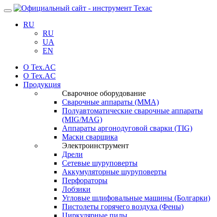
Навигация
RU
RU
UA
EN
О Tex.AC
О Tex.AC
Продукция
Сварочное оборудование
Сварочные аппараты (ММА)
Полуавтоматические сварочные аппараты
(MIG/MAG)
Аппараты аргонодуговой сварки (TIG)
Маски сварщика
Электроинструмент
Дрели
Сетевые шуруповерты
Аккумуляторные шуруповерты
Перфораторы
Лобзики
Угловые шлифовальные машины (Болгарки)
Пистолеты горячего воздуха (Фены)
Циркулярные пилы