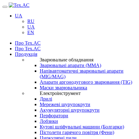
Навігація
UA
RU
UA
EN
Про Tex.AC
Про Tex.AC
Продукція
Зварювальне обладнання
Зварювальні апарати (ММА)
Напівавтоматичні зварювальні апарати
(MIG/MAG)
Апарати аргонодугового зварювання (TIG)
Маски зварювальника
Електроінструмент
Дрилі
Мережеві шурупокрути
Акумуляторні шурупокрути
Перфоратори
Лобзики
Кутові шліфувальні машини (Болгарки)
Пістолети гарячого повітря (Фени)
Циркулярні пили