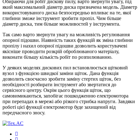
Обираючи для робіт дискову пилу, варто звернути увагу, під
який максимальний діаметр диска призначена модель. Діаметр
використовуваного диска безпосередньо впливає на те, якої
глибини зможе інструмент зробити пропіл. Чим більше
діаметр диска, тим більше можливостей у інструмента.
Так само варто звернути увагу на можливість регулювання
опорної підошви. Наявність таких функцій як зміна глибини
пропілу і нахил опорної підошви дозволить користувачеві
якісніше проводити розкрій оброблюваного матеріалу,
виконати більшу кількість робіт по розпилюванню.
У деяких моделях дискових пил встановлюється щітковий
вузол з функцією швидкої заміни щіток. Дана функція
дозволить своєчасно зробити заміну стертих щіток, без
необхідності розбирати інструмент або звертатися до
сервісного центру. Окрім цього функція щіток, що
самовимикаються, запобігає пошкодженню електромотора
при перепадах в мережі або різкого стрибка напруги. Завдяки
роботі цієї функції електромотор буде захищений від
передчасного зносу.