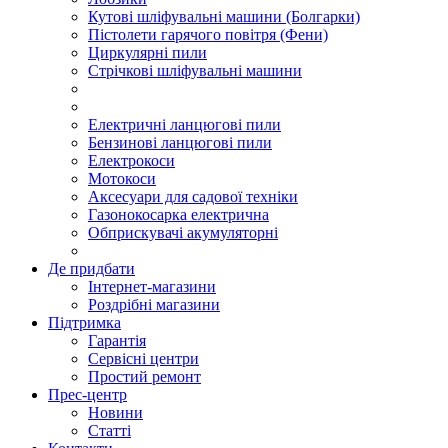
Кутові шліфувальні машини (Болгарки)
Пістолети гарячого повітря (Фени)
Циркулярні пили
Стрічкові шліфувальні машини
Електричні ланцюгові пили
Бензинові ланцюгові пили
Електрокоси
Мотокоси
Аксесуари для садової техніки
Газонокосарка електрична
Обприскувачі акумуляторні
Де придбати
Інтернет-магазини
Роздрібні магазини
Підтримка
Гарантія
Сервісні центри
Простий ремонт
Прес-центр
Новини
Статті