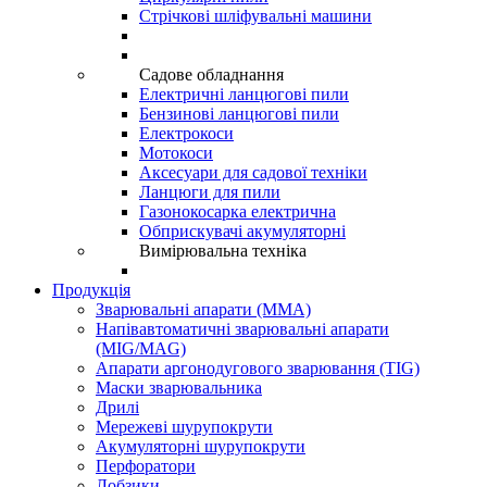
Стрічкові шліфувальні машини
Садове обладнання
Електричні ланцюгові пили
Бензинові ланцюгові пили
Електрокоси
Мотокоси
Аксесуари для садової техніки
Ланцюги для пили
Газонокосарка електрична
Обприскувачі акумуляторні
Вимірювальна техніка
Продукція
Зварювальні апарати (ММА)
Напівавтоматичні зварювальні апарати
(MIG/MAG)
Апарати аргонодугового зварювання (TIG)
Маски зварювальника
Дрилі
Мережеві шурупокрути
Акумуляторні шурупокрути
Перфоратори
Лобзики