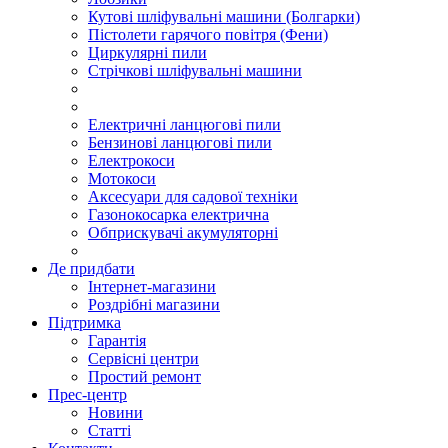
Кутові шліфувальні машини (Болгарки)
Пістолети гарячого повітря (Фени)
Циркулярні пили
Стрічкові шліфувальні машини
Електричні ланцюгові пили
Бензинові ланцюгові пили
Електрокоси
Мотокоси
Аксесуари для садової техніки
Газонокосарка електрична
Обприскувачі акумуляторні
Де придбати
Інтернет-магазини
Роздрібні магазини
Підтримка
Гарантія
Сервісні центри
Простий ремонт
Прес-центр
Новини
Статті