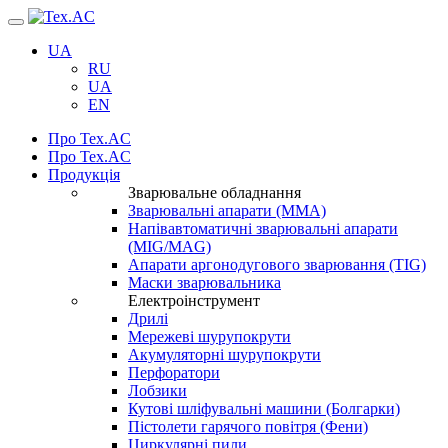
Навігація
UA
RU
UA
EN
Про Tex.AC
Про Tex.AC
Продукція
Зварювальне обладнання
Зварювальні апарати (ММА)
Напівавтоматичні зварювальні апарати
(MIG/MAG)
Апарати аргонодугового зварювання (TIG)
Маски зварювальника
Електроінструмент
Дрилі
Мережеві шурупокрути
Акумуляторні шурупокрути
Перфоратори
Лобзики
Кутові шліфувальні машини (Болгарки)
Пістолети гарячого повітря (Фени)
Циркулярні пили