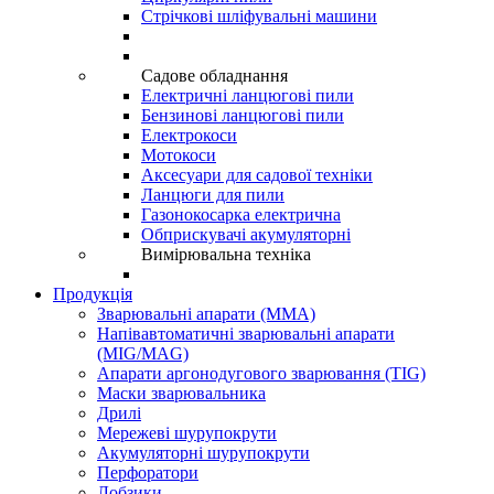
Стрічкові шліфувальні машини
Садове обладнання
Електричні ланцюгові пили
Бензинові ланцюгові пили
Електрокоси
Мотокоси
Аксесуари для садової техніки
Ланцюги для пили
Газонокосарка електрична
Обприскувачі акумуляторні
Вимірювальна техніка
Продукція
Зварювальні апарати (ММА)
Напівавтоматичні зварювальні апарати
(MIG/MAG)
Апарати аргонодугового зварювання (TIG)
Маски зварювальника
Дрилі
Мережеві шурупокрути
Акумуляторні шурупокрути
Перфоратори
Лобзики