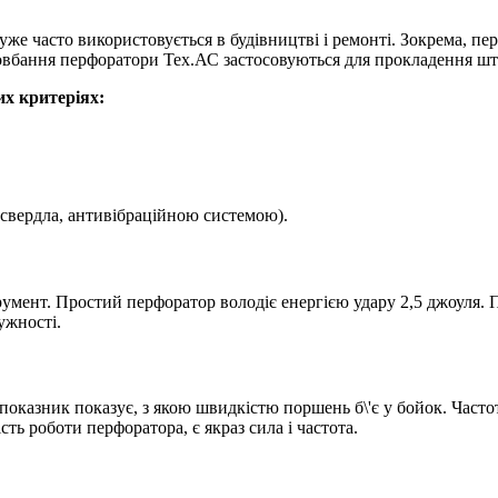
уже часто використовується в будівництві і ремонті. Зокрема, п
довбання перфоратори Тех.АС застосовуються для прокладення шт
х критеріях:
свердла, антивібраційною системою).
румент. Простий перфоратор володіє енергією удару 2,5 джоуля. 
ужності.
показник показує, з якою швидкістю поршень б\'є у бойок. Часто
ь роботи перфоратора, є якраз сила і частота.