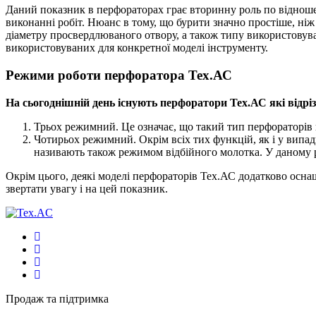
Даний показник в перфораторах грає вторинну роль по відношен
виконанні робіт. Нюанс в тому, що бурити значно простіше, н
діаметру просвердлюваного отвору, а також типу використовува
використовуваних для конкретної моделі інструменту.
Режими роботи перфоратора Тех.АС
На сьогоднішній день існують перфоратори Тех.АС які відр
Трьох режимний. Це означає, що такий тип перфораторів в
Чотирьох режимний. Окрім всіх тих функцій, як і у випа
називають також режимом відбійного молотка. У даному ре
Окрім цього, деякі моделі перфораторів Тех.АС додатково осна
звертати увагу і на цей показник.
Продаж та підтримка