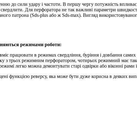
ню до сили удару і частоти. В першу чергу потужність впливає 
іж свердлити. Для перфоратора не так важливі параметри швидко
ного патрона (Sds-plus або ж Sds-max). Вигляд використовувано
ізняються режимами роботи:
міє працювати в режимах свердління, буріння і довбання самих р
дку з трьох режимним перфоратором, чотирьох режимний має так
жимі легко можна демонтувати старі одвірки або віконні рами і 
щені функцією реверсу, яка може бути дуже корисна в деяких вип