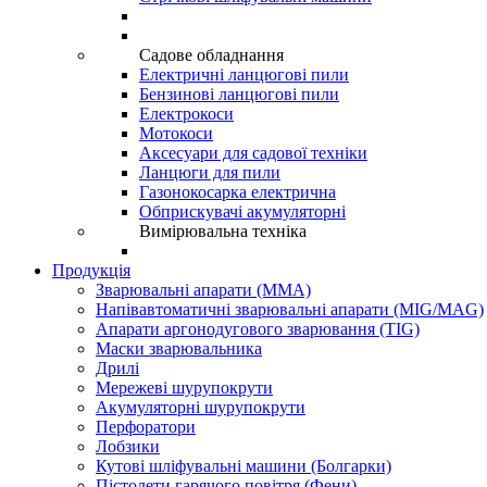
Садове обладнання
Електричні ланцюгові пили
Бензинові ланцюгові пили
Електрокоси
Мотокоси
Аксесуари для садової техніки
Ланцюги для пили
Газонокосарка електрична
Обприскувачі акумуляторні
Вимірювальна техніка
Продукція
Зварювальні апарати (ММА)
Напівавтоматичні зварювальні апарати (MIG/MAG)
Апарати аргонодугового зварювання (TIG)
Маски зварювальника
Дрилі
Мережеві шурупокрути
Акумуляторні шурупокрути
Перфоратори
Лобзики
Кутові шліфувальні машини (Болгарки)
Пістолети гарячого повітря (Фени)