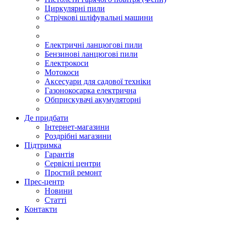
Циркулярні пили
Стрічкові шліфувальні машини
Електричні ланцюгові пили
Бензинові ланцюгові пили
Електрокоси
Мотокоси
Аксесуари для садової техніки
Газонокосарка електрична
Обприскувачі акумуляторні
Де придбати
Інтернет-магазини
Роздрібні магазини
Підтримка
Гарантія
Сервісні центри
Простий ремонт
Прес-центр
Новини
Статті
Контакти