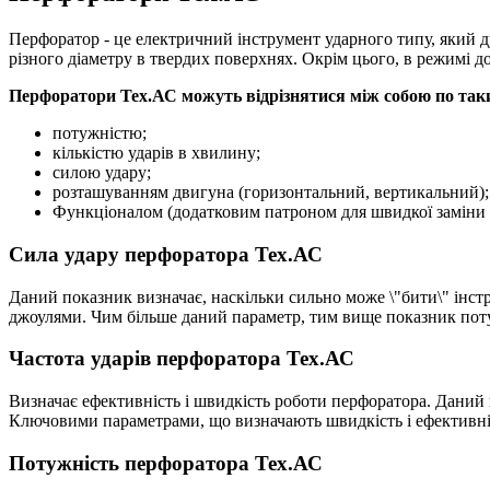
Перфоратор - це електричний інструмент ударного типу, який д
різного діаметру в твердих поверхнях. Окрім цього, в режимі 
Перфоратори Тех.АС можуть відрізнятися між собою по таки
потужністю;
кількістю ударів в хвилину;
силою удару;
розташуванням двигуна (горизонтальний, вертикальний);
Функціоналом (додатковим патроном для швидкої заміни 
Сила удару перфоратора Тех.АС
Даний показник визначає, наскільки сильно може \"бити\" інст
джоулями. Чим більше даний параметр, тим вище показник пот
Частота ударів перфоратора Тех.АС
Визначає ефективність і швидкість роботи перфоратора. Даний 
Ключовими параметрами, що визначають швидкість і ефективніст
Потужність перфоратора Тех.АС