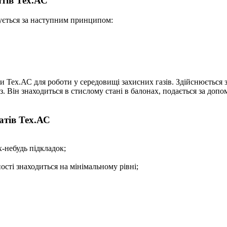
тів Тех.АС
кується за наступним принципом:
ех.АС для роботи у середовищі захисних газів. Здійснюється зва
аз. Він знаходиться в стислому стані в балонах, подається за до
атів Тех.АС
-небудь підкладок;
сті знаходиться на мінімальному рівні;