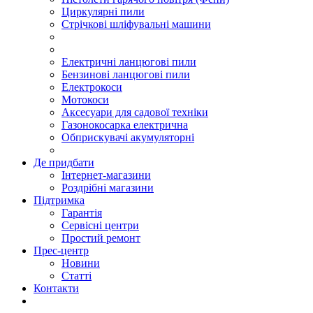
Циркулярні пили
Стрічкові шліфувальні машини
Електричні ланцюгові пили
Бензинові ланцюгові пили
Електрокоси
Мотокоси
Аксесуари для садової техніки
Газонокосарка електрична
Обприскувачі акумуляторні
Де придбати
Інтернет-магазини
Роздрібні магазини
Підтримка
Гарантія
Сервісні центри
Простий ремонт
Прес-центр
Новини
Статті
Контакти