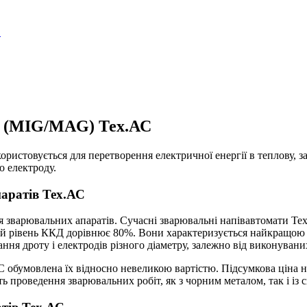
и (MIG/MAG) Тех.АС
користовується для перетворення електричної енергії в теплову,
о електроду.
аратів Тех.АС
ія зварювальних апаратів. Сучасні зварювальні напівавтомати Т
й рівень ККД дорівнює 80%. Вони характеризується найкращою ст
я дроту і електродів різного діаметру, залежно від виконуваних
 обумовлена їх відносно невеликою вартістю. Підсумкова ціна н
ть проведення зварювальних робіт, як з чорним металом, так і із 