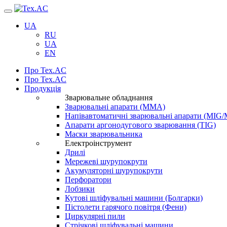
Навігація
UA
RU
UA
EN
Про Tex.AC
Про Tex.AC
Продукція
Зварювальне обладнання
Зварювальні апарати (ММА)
Напівавтоматичні зварювальні апарати (MIG
Апарати аргонодугового зварювання (TIG)
Маски зварювальника
Електроінструмент
Дрилі
Мережеві шурупокрути
Акумуляторні шурупокрути
Перфоратори
Лобзики
Кутові шліфувальні машини (Болгарки)
Пістолети гарячого повітря (Фени)
Циркулярні пили
Стрічкові шліфувальні машини