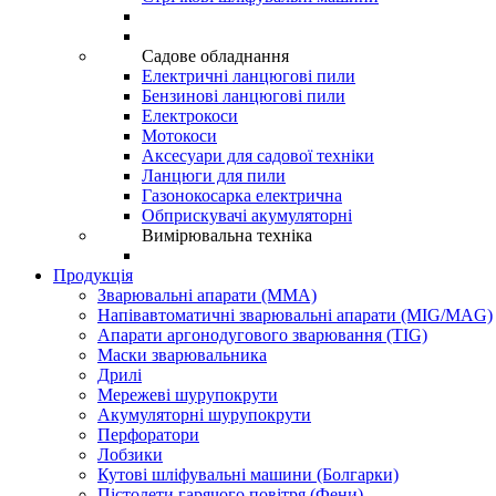
Садове обладнання
Електричні ланцюгові пили
Бензинові ланцюгові пили
Електрокоси
Мотокоси
Аксесуари для садової техніки
Ланцюги для пили
Газонокосарка електрична
Обприскувачі акумуляторні
Вимірювальна техніка
Продукція
Зварювальні апарати (ММА)
Напівавтоматичні зварювальні апарати (MIG/MAG)
Апарати аргонодугового зварювання (TIG)
Маски зварювальника
Дрилі
Мережеві шурупокрути
Акумуляторні шурупокрути
Перфоратори
Лобзики
Кутові шліфувальні машини (Болгарки)
Пістолети гарячого повітря (Фени)