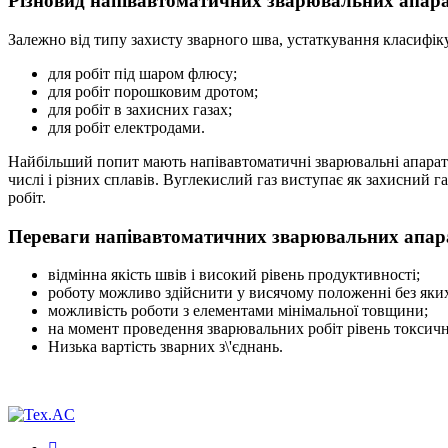
Різновид напівавтоматичних зварювальних апара
Залежно від типу захисту зварного шва, устаткування класифі
для робіт під шаром флюсу;
для робіт порошковим дротом;
для робіт в захисних газах;
для робіт електродами.
Найбільший попит мають напівавтоматичні зварювальні апарати Т
числі і різних сплавів. Вуглекислий газ виступає як захисний г
робіт.
Переваги напівавтоматичних зварювальних апар
відмінна якість швів і високий рівень продуктивності;
роботу можливо здійснити у висячому положенні без яких
можливість роботи з елементами мінімальної товщини;
на момент проведення зварювальних робіт рівень токсично
Низька вартість зварних з\'єднань.