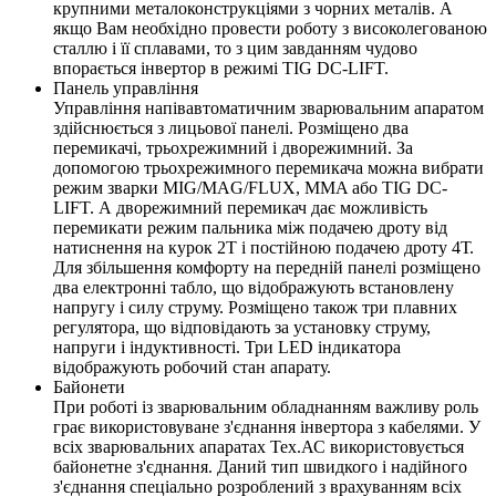
крупними металоконструкціями з чорних металів. А
якщо Вам необхідно провести роботу з високолегованою
сталлю і її сплавами, то з цим завданням чудово
впорається інвертор в режимі TIG DC-LIFT.
Панель управління
Управління напівавтоматичним зварювальним апаратом
здійснюється з лицьової панелі. Розміщено два
перемикачі, трьохрежимний і дворежимний. За
допомогою трьохрежимного перемикача можна вибрати
режим зварки MIG/MAG/FLUX, MMA або TIG DC-
LIFT. А дворежимний перемикач дає можливість
перемикати режим пальника між подачею дроту від
натиснення на курок 2Т і постійною подачею дроту 4Т.
Для збільшення комфорту на передній панелі розміщено
два електронні табло, що відображують встановлену
напругу і силу струму. Розміщено також три плавних
регулятора, що відповідають за установку струму,
напруги і індуктивності. Три LED індикатора
відображують робочий стан апарату.
Байонети
При роботі із зварювальним обладнанням важливу роль
грає використовуване з'єднання інвертора з кабелями. У
всіх зварювальних апаратах Тех.АС використовується
байонетне з'єднання. Даний тип швидкого і надійного
з'єднання спеціально розроблений з врахуванням всіх