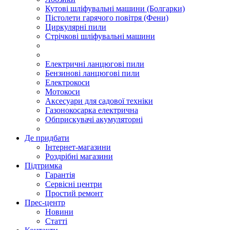
Кутові шліфувальні машини (Болгарки)
Пістолети гарячого повітря (Фени)
Циркулярні пили
Стрічкові шліфувальні машини
Електричні ланцюгові пили
Бензинові ланцюгові пили
Електрокоси
Мотокоси
Аксесуари для садової техніки
Газонокосарка електрична
Обприскувачі акумуляторні
Де придбати
Інтернет-магазини
Роздрібні магазини
Підтримка
Гарантія
Сервісні центри
Простий ремонт
Прес-центр
Новини
Статті