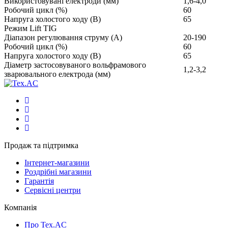
Використовувані електроди (мм)
1,6-4,0
Робочий цикл (%)
60
Напруга холостого ходу (В)
65
Режим Lift TIG
Діапазон регулювання струму (А)
20-190
Робочий цикл (%)
60
Напруга холостого ходу (В)
65
Діаметр застосовуваного вольфрамового
1,2-3,2
зварювального електрода (мм)
Продаж та підтримка
Інтернет-магазини
Роздрібні магазини
Гарантія
Сервісні центри
Компанія
Про Tex.AC