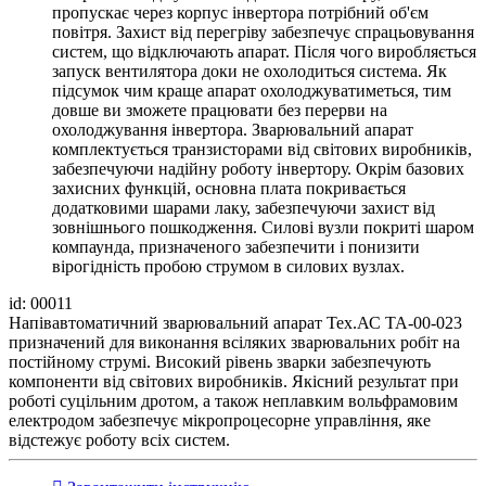
пропускає через корпус інвертора потрібний об'єм
повітря. Захист від перегріву забезпечує спрацьовування
систем, що відключають апарат. Після чого виробляється
запуск вентилятора доки не охолодиться система. Як
підсумок чим краще апарат охолоджуватиметься, тим
довше ви зможете працювати без перерви на
охолоджування інвертора. Зварювальний апарат
комплектується транзисторами від світових виробників,
забезпечуючи надійну роботу інвертору. Окрім базових
захисних функцій, основна плата покривається
додатковими шарами лаку, забезпечуючи захист від
зовнішнього пошкодження. Силові вузли покриті шаром
компаунда, призначеного забезпечити і понизити
вірогідність пробою струмом в силових вузлах.
id: 00011
Напівавтоматичний зварювальний апарат Тех.АС ТА-00-023
призначений для виконання всіляких зварювальних робіт на
постійному струмі. Високий рівень зварки забезпечують
компоненти від світових виробників. Якісний результат при
роботі суцільним дротом, а також неплавким вольфрамовим
електродом забезпечує мікропроцесорне управління, яке
відстежує роботу всіх систем.