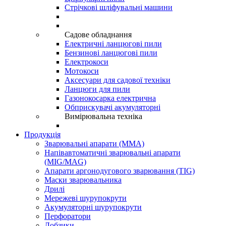
Стрічкові шліфувальні машини
Садове обладнання
Електричні ланцюгові пили
Бензинові ланцюгові пили
Електрокоси
Мотокоси
Аксесуари для садової техніки
Ланцюги для пили
Газонокосарка електрична
Обприскувачі акумуляторні
Вимірювальна техніка
Продукція
Зварювальні апарати (ММА)
Напівавтоматичні зварювальні апарати
(MIG/MAG)
Апарати аргонодугового зварювання (TIG)
Маски зварювальника
Дрилі
Мережеві шурупокрути
Акумуляторні шурупокрути
Перфоратори
Лобзики