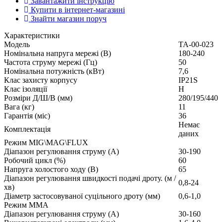
Завантажити інструкцію
Купити в інтернет-магазині
Знайти магазин поруч
Характеристики
Модель
ТА-00-023
Номінальна напруга мережі (В)
180-240
Частота струму мережі (Гц)
50
Номінальна потужність (кВт)
7,6
Клас захисту корпусу
IP21S
Клас ізоляції
H
Розміри Д/Ш/В (мм)
280/195/440
Вага (кг)
11
Гарантія (міс)
36
Немає
Комплектація
даних
Режим MIG\MAG\FLUX
Діапазон регулювання струму (А)
30-190
Робочий цикл (%)
60
Напруга холостого ходу (В)
65
Діапазон регулювання швидкості подачі дроту. (м /
0,8-24
хв)
Діаметр застосовуваної суцільного дроту (мм)
0,6-1,0
Режим ММА
Діапазон регулювання струму (А)
30-160