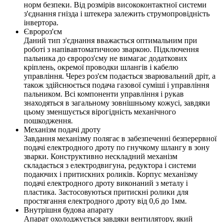
норм безпеки. Від розмірів висококонтактної системи
з'єднання гнізда і штекера залежить струмопровідність
інвертора.
Євророз'єм
Даний тип з'єднання вважається оптимальним при
роботі з напівавтоматичною зваркою. Підключення
пальника до євророз'єму не вимагає додаткових
кріплень, окремої проводки шлангів і кабелю
управління. Через роз'єм подається зварювальний дріт, а
також здійснюється подача газової суміші і управління
пальником. Всі компоненти управління і рукав
знаходяться в загальному зовнішньому кожусі, завдяки
цьому зменшується вірогідність механічного
пошкодження.
Механізм подачі дроту
Завдання механізму полягає в забезпеченні безперервної
подачі електродного дроту по гнучкому шлангу в зону
зварки. Конструктивно нескладний механізм
складається з електродвигуна, редуктора і системи
подаючих і притискних роликів. Корпус механізму
подачі електродного дроту виконаний з металу і
пластика. Застосовуються притискні ролики для
простягання електродного дроту від 0,6 до 1мм.
Внутрішня будова апарату
Апарат охолоджується завдяки вентилятору, який