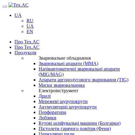
Навігація
UA
RU
UA
EN
Про Tex.AC
Про Tex.AC
Продукція
Зварювальне обладнання
Зварювальні апарати (ММА)
Напівавтоматичні зварювальні апарати
(MIG/MAG)
Апарати аргонодугового зварювання (TIG)
Маски зварювальника
Електроінструмент
Дрилі
Мережеві шурупокрути
Акумуляторні шурупокрути
Перфоратори
Лобзики
Кутові шліфувальні машини (Болгарки)
Пістолети гарячого повітря (Фени)
Циркулярні пили