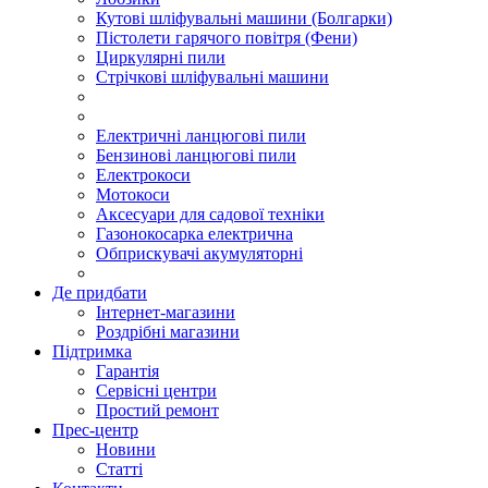
Кутові шліфувальні машини (Болгарки)
Пістолети гарячого повітря (Фени)
Циркулярні пили
Стрічкові шліфувальні машини
Електричні ланцюгові пили
Бензинові ланцюгові пили
Електрокоси
Мотокоси
Аксесуари для садової техніки
Газонокосарка електрична
Обприскувачі акумуляторні
Де придбати
Інтернет-магазини
Роздрібні магазини
Підтримка
Гарантія
Сервісні центри
Простий ремонт
Прес-центр
Новини
Статті