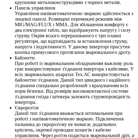
крупними металоконструкціями з чорних металів.
Панель управління
Управління напівавтоматичною зваркою здійснюється з
лицевої панелі. Розміщені перемикачі режимів між
MIG/MAG/FLUX і MMA. Для збільшення комфорту є
два електронні табло, що відображують напругу і силу
струму. Окрім всього перерахованого є три плавні
регулятори, що відповідають за встановлення струму,
напруги і індуктивності. У даному інверторі присутня
кнопка примусового протягання зварювального дроту.
Байонети
При роботі із зварювальним обладнанням важливу роль
грає використовуване з'єднання інвертора з кабелями. У
всіх зварювальних апаратах Тех.АС використовується
байонетне з'єднання. Даний тип швидкого і надійного
з'єднання спеціально розроблений з врахуванням всіх
норм безпеки. Від розмірів висококонтактної системи
з'єднання гнізда і штекера залежить струмопровідність
інвертора.
Євророз'єм
Даний тип з'єднання вважається оптимальним при
роботі з напівавтоматичною зваркою. Підключення
пальника до євророз'єму не вимагає додаткових
кріплень, окремої проводки шлангів і кабелю
управління. Через роз'єм подається зварювальний дріт, а