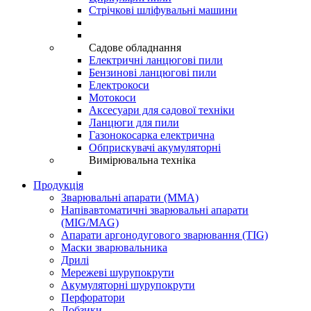
Стрічкові шліфувальні машини
Садове обладнання
Електричні ланцюгові пили
Бензинові ланцюгові пили
Електрокоси
Мотокоси
Аксесуари для садової техніки
Ланцюги для пили
Газонокосарка електрична
Обприскувачі акумуляторні
Вимірювальна техніка
Продукція
Зварювальні апарати (ММА)
Напівавтоматичні зварювальні апарати
(MIG/MAG)
Апарати аргонодугового зварювання (TIG)
Маски зварювальника
Дрилі
Мережеві шурупокрути
Акумуляторні шурупокрути
Перфоратори
Лобзики