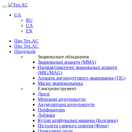
Навігація
UA
RU
UA
EN
Про Tex.AC
Про Tex.AC
Продукція
Зварювальне обладнання
Зварювальні апарати (ММА)
Напівавтоматичні зварювальні апарати
(MIG/MAG)
Апарати аргонодугового зварювання (TIG)
Маски зварювальника
Електроінструмент
Дрилі
Мережеві шурупокрути
Акумуляторні шурупокрути
Перфоратори
Лобзики
Кутові шліфувальні машини (Болгарки)
Пістолети гарячого повітря (Фени)
Циркулярні пили