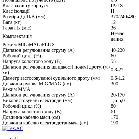
Клас захисту корпусу
IP21S
Клас ізоляції
H
Розміри Д/Ш/В (мм)
370/240/480
Вага (кг)
12
Гарантія (міс)
36
Немає
Комплектація
даних
Режим MIG\MAG\FLUX
Діапазон регулювання струму (А)
40-220
Робочий цикл (%)
60
Напруга холостого ходу (В)
55
Діапазон регулювання швидкості подачі дроту. (м /
0,8-22
хв)
Діаметр застосовуваної суцільного дроту (мм)
0,6-1,2
Довжина рукава MIG/MAG (см)
300
Режим ММА
Діапазон регулювання струму (А)
20-170
Використовувані електроди (мм)
1,6-5,0
Робочий цикл (%)
80
Напруга холостого ходу (В)
61
Довжина кабелю маси (см)
170
Довжина кабелю електродотримача (см)
190