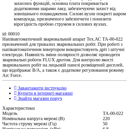
захисних функцій, основна плата покривається
додатковими шарами лаку, забезпечуючи захист від
зовнішнього пошкодження. Силові вузли покриті шаром
компаунда, призначеного забезпечити і понизити
вірогідність пробою струмом в силових вузлах.
id: 00010
Напівавтоматичний зварювальний апарат Тех.АС ТА-00-022
призначений для тривалих зварювальних робіт. При роботі з
напівавтоматичним інвертором використовують дріт і штучні
електроди. Наявність зміни полярності дозволяє проводити
зварювальні роботи FLUX дротом. Для контролю якості
зварювальних робіт на лицьовій панелі розміщений дисплей,
що відображає В/А, а також є додаткове регулювання режиму
Arc Force.
Завантажити інструкцію
Купити в інтернет-магазині
Знайти магазин поруч
Характеристики
Модель
ТА-00-022
Номінальна напруга мережі (В)
220
Частота струму мережі (Гц)
50
Номінальна потужність (кВт)
6,8