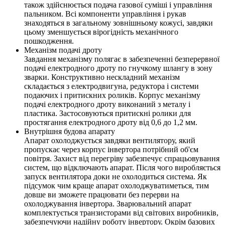
також здійснюється подача газової суміші і управління
пальником. Всі компоненти управління і рукав
знаходяться в загальному зовнішньому кожусі, завдяки
цьому зменшується вірогідність механічного
пошкодження.
Механізм подачі дроту
Завдання механізму полягає в забезпеченні безперервної
подачі електродного дроту по гнучкому шлангу в зону
зварки. Конструктивно нескладний механізм
складається з електродвигуна, редуктора і системи
подаючих і притискних роликів. Корпус механізму
подачі електродного дроту виконаний з металу і
пластика. Застосовуються притискні ролики для
простягання електродного дроту від 0,6 до 1,2 мм.
Внутрішня будова апарату
Апарат охолоджується завдяки вентилятору, який
пропускає через корпус інвертора потрібний об'єм
повітря. Захист від перегріву забезпечує спрацьовування
систем, що відключають апарат. Після чого виробляється
запуск вентилятора доки не охолодиться система. Як
підсумок чим краще апарат охолоджуватиметься, тим
довше ви зможете працювати без перерви на
охолоджування інвертора. Зварювальний апарат
комплектується транзисторами від світових виробників,
забезпечуючи надійну роботу інвертору. Окрім базових