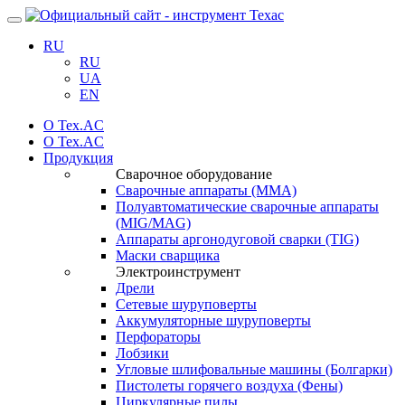
Навигация
RU
RU
UA
EN
О Tex.AC
О Tex.AC
Продукция
Сварочное оборудование
Сварочные аппараты (ММА)
Полуавтоматические сварочные аппараты
(MIG/MAG)
Аппараты аргонодуговой сварки (TIG)
Маски сварщика
Электроинструмент
Дрели
Сетевые шуруповерты
Аккумуляторные шуруповерты
Перфораторы
Лобзики
Угловые шлифовальные машины (Болгарки)
Пистолеты горячего воздуха (Фены)
Циркулярные пилы