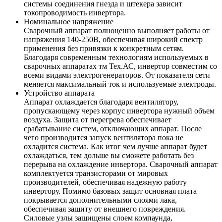
системы соединения гнезда и штекера зависит
токопроводимость инвертора.
Номинальное напряжение
Сварочный аппарат полноценно выполняет работы от
напряжения 140-250В, обеспечивая широкий спектр
применения без привязки к конкретным сетям.
Благодаря современным технологиям используемых в
сварочных аппаратах тм Тех.АС, инвертор совместим со
всеми видами электрогенераторов. От показателя сети
меняется максимальный ток и используемые электроды.
Устройство аппарата
Аппарат охлаждается благодаря вентилятору,
пропускающему через корпус инвертора нужный объем
воздуха. Защита от перегрева обеспечивает
срабатывание систем, отключающих аппарат. После
чего производится запуск вентилятора пока не
охладится система. Как итог чем лучше аппарат будет
охлаждаться, тем дольше вы сможете работать без
перерыва на охлаждение инвертора. Сварочный аппарат
комплектуется транзисторами от мировых
производителей, обеспечивая надежную работу
инвертору. Помимо базовых защит основная плата
покрывается дополнительными слоями лака,
обеспечивая защиту от внешнего повреждения.
Силовые узлы защищены слоем компаунда,