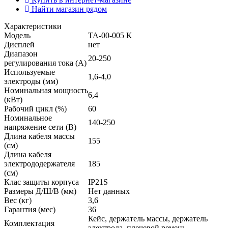
Найти магазин рядом
Характеристики
Модель
ТА-00-005 К
Дисплей
нет
Диапазон
20-250
регулирования тока (А)
Используемые
1,6-4,0
электроды (мм)
Номинальная мощность
6,4
(кВт)
Рабочий цикл (%)
60
Номинальное
140-250
напряжение сети (В)
Длина кабеля массы
155
(см)
Длина кабеля
электрододержателя
185
(см)
Клас защиты корпуса
IP21S
Размеры Д/Ш/В (мм)
Нет данных
Вес (кг)
3,6
Гарантия (мес)
36
Кейс, держатель массы, держатель
Комплектация
электрода, плечевой ремень