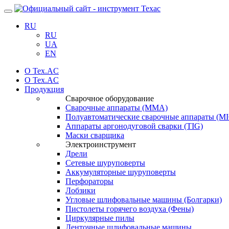
Навигация
RU
RU
UA
EN
О Tex.AC
О Tex.AC
Продукция
Сварочное оборудование
Сварочные аппараты (ММА)
Полуавтоматические сварочные аппараты (
Аппараты аргонодуговой сварки (TIG)
Маски сварщика
Электроинструмент
Дрели
Сетевые шуруповерты
Аккумуляторные шуруповерты
Перфораторы
Лобзики
Угловые шлифовальные машины (Болгарки)
Пистолеты горячего воздуха (Фены)
Циркулярные пилы
Ленточные шлифовальные машины