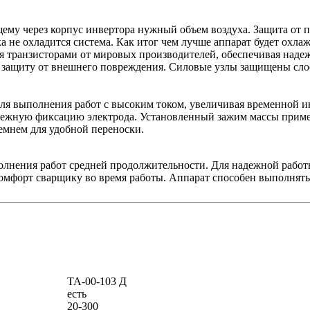
ему через корпус инвертора нужный объем воздуха. Защита от 
а не охладится система. Как итог чем лучше аппарат будет охлаж
я транзисторами от мировых производителей, обеспечивая наде
 защиту от внешнего повреждения. Силовые узлы защищены слое
ля выполнения работ с высоким током, увеличивая временной и
адежную фиксацию электрода. Установленный зажим массы приме
емнем для удобной переноски.
олнения работ средней продолжительности. Для надежной рабо
комфорт сварщику во время работы. Аппарат способен выполнять 
ТА-00-103 Д
есть
20-300