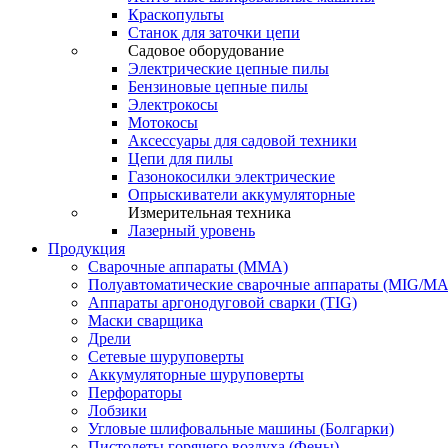
Краскопульты
Станок для заточки цепи
Садовое оборудование
Электрические цепные пилы
Бензиновые цепные пилы
Электрокосы
Мотокосы
Аксессуары для садовой техники
Цепи для пилы
Газонокосилки электрические
Опрыскиватели аккумуляторные
Измерительная техника
Лазерный уровень
Продукция
Сварочные аппараты (ММА)
Полуавтоматические сварочные аппараты (MIG/M
Аппараты аргонодуговой сварки (TIG)
Маски сварщика
Дрели
Сетевые шуруповерты
Аккумуляторные шуруповерты
Перфораторы
Лобзики
Угловые шлифовальные машины (Болгарки)
Пистолеты горячего воздуха (Фены)