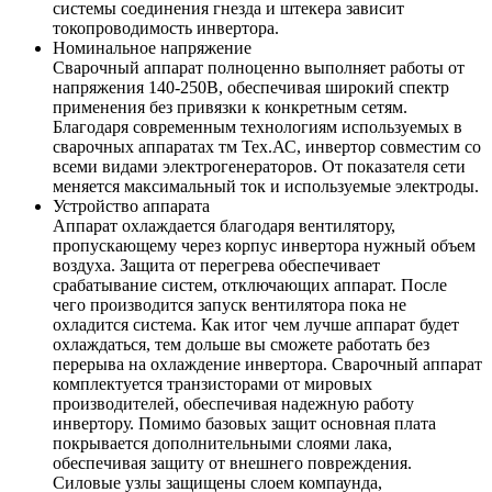
системы соединения гнезда и штекера зависит
токопроводимость инвертора.
Номинальное напряжение
Сварочный аппарат полноценно выполняет работы от
напряжения 140-250В, обеспечивая широкий спектр
применения без привязки к конкретным сетям.
Благодаря современным технологиям используемых в
сварочных аппаратах тм Тех.АС, инвертор совместим со
всеми видами электрогенераторов. От показателя сети
меняется максимальный ток и используемые электроды.
Устройство аппарата
Аппарат охлаждается благодаря вентилятору,
пропускающему через корпус инвертора нужный объем
воздуха. Защита от перегрева обеспечивает
срабатывание систем, отключающих аппарат. После
чего производится запуск вентилятора пока не
охладится система. Как итог чем лучше аппарат будет
охлаждаться, тем дольше вы сможете работать без
перерыва на охлаждение инвертора. Сварочный аппарат
комплектуется транзисторами от мировых
производителей, обеспечивая надежную работу
инвертору. Помимо базовых защит основная плата
покрывается дополнительными слоями лака,
обеспечивая защиту от внешнего повреждения.
Силовые узлы защищены слоем компаунда,