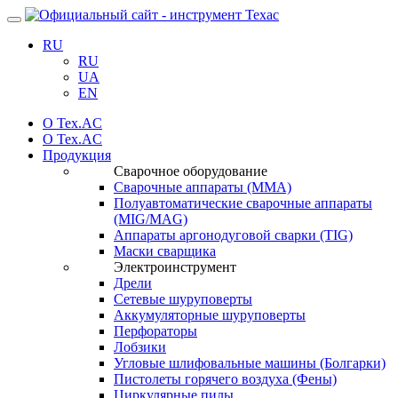
Навигация
RU
RU
UA
EN
О Tex.AC
О Tex.AC
Продукция
Сварочное оборудование
Сварочные аппараты (ММА)
Полуавтоматические сварочные аппараты
(MIG/MAG)
Аппараты аргонодуговой сварки (TIG)
Маски сварщика
Электроинструмент
Дрели
Сетевые шуруповерты
Аккумуляторные шуруповерты
Перфораторы
Лобзики
Угловые шлифовальные машины (Болгарки)
Пистолеты горячего воздуха (Фены)
Циркулярные пилы