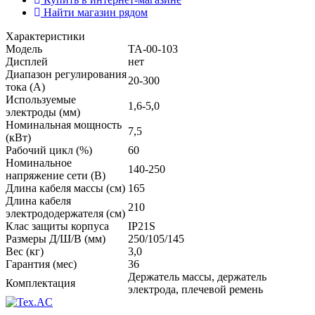
Найти магазин рядом
Характеристики
Модель
ТА-00-103
Дисплей
нет
Диапазон регулирования
20-300
тока (А)
Используемые
1,6-5,0
электроды (мм)
Номинальная мощность
7,5
(кВт)
Рабочий цикл (%)
60
Номинальное
140-250
напряжение сети (В)
Длина кабеля массы (см)
165
Длина кабеля
210
электрододержателя (см)
Клас защиты корпуса
IP21S
Размеры Д/Ш/В (мм)
250/105/145
Вес (кг)
3,0
Гарантия (мес)
36
Держатель массы, держатель
Комплектация
электрода, плечевой ремень