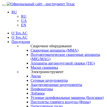
Навигация
RU
RU
UA
EN
О Tex.AC
О Tex.AC
Продукция
Сварочное оборудование
Сварочные аппараты (ММА)
Полуавтоматические сварочные аппараты
(MIG/MAG)
Аппараты аргонодуговой сварки (TIG)
Маски сварщика
Электроинструмент
Дрели
Сетевые шуруповерты
Аккумуляторные шуруповерты
Перфораторы
Лобзики
Угловые шлифовальные машины (Болгарки)
Пистолеты горячего воздуха (Фены)
Циркулярные пилы