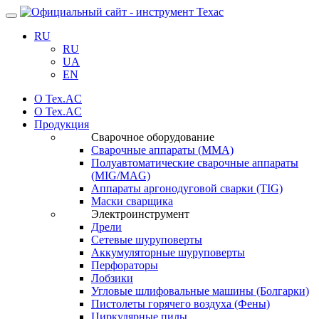
Навигация
RU
RU
UA
EN
О Tex.AC
О Tex.AC
Продукция
Сварочное оборудование
Сварочные аппараты (ММА)
Полуавтоматические сварочные аппараты
(MIG/MAG)
Аппараты аргонодуговой сварки (TIG)
Маски сварщика
Электроинструмент
Дрели
Сетевые шуруповерты
Аккумуляторные шуруповерты
Перфораторы
Лобзики
Угловые шлифовальные машины (Болгарки)
Пистолеты горячего воздуха (Фены)
Циркулярные пилы