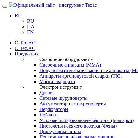
Навигация
RU
RU
UA
EN
О Tex.AC
О Tex.AC
Продукция
Сварочное оборудование
Сварочные аппараты (ММА)
Полуавтоматические сварочные аппараты (
Аппараты аргонодуговой сварки (TIG)
Маски сварщика
Электроинструмент
Дрели
Сетевые шуруповерты
Аккумуляторные шуруповерты
Перфораторы
Лобзики
Угловые шлифовальные машины (Болгарки)
Пистолеты горячего воздуха (Фены)
Циркулярные пилы
Ленточные шлифовальные машины