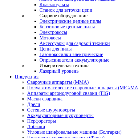
Краскопульты
Станок для заточки цепи
Садовое оборудование
Электрические цепные пилы
Бензиновые цепные пилы
Электрокосы
Мотокосы
Аксессуары для садовой техники
Цепи для пилы
Газонокосилки электрические
Опрыскиватели аккумуляторные
Измерительная техника
Лазерный уровень
Продукция
Сварочные аппараты (ММА)
Полуавтоматические сварочные аппараты (MIG/M
Аппараты аргонодуговой сварки (TIG)
Маски сварщика
Дрели
Сетевые шуруповерты
Аккумуляторные шуруповерты
Перфораторы
Лобзики
Угловые шлифовальные машины (Болгарки)
Пистолеты горячего воздуха (Фены)