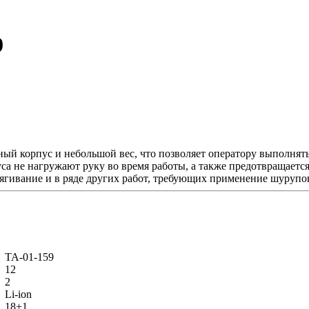
9
 корпус и небольшой вес, что позволяет оператору выполнять 
а не нагружают руку во время работы, а также предотвращаетс
тягивание и в ряде других работ, требующих применение шурупо
ТА-01-159
12
2
Li-ion
18+1