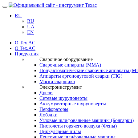
Навигация
RU
RU
UA
EN
О Tex.AC
О Tex.AC
Продукция
Сварочное оборудование
Сварочные аппараты (ММА)
Полуавтоматические сварочные аппараты (
Аппараты аргонодуговой сварки (TIG)
Маски сварщика
Электроинструмент
Дрели
Сетевые шуруповерты
Аккумуляторные шуруповерты
Перфораторы
Лобзики
Угловые шлифовальные машины (Болгарки)
Пистолеты горячего воздуха (Фены)
Циркулярные пилы
Ленточные шлифовальные машины