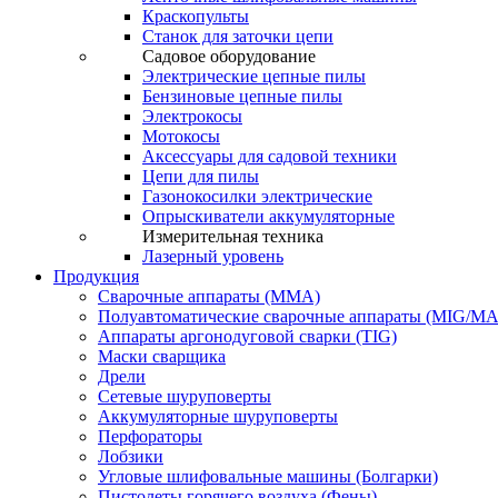
Краскопульты
Станок для заточки цепи
Садовое оборудование
Электрические цепные пилы
Бензиновые цепные пилы
Электрокосы
Мотокосы
Аксессуары для садовой техники
Цепи для пилы
Газонокосилки электрические
Опрыскиватели аккумуляторные
Измерительная техника
Лазерный уровень
Продукция
Сварочные аппараты (ММА)
Полуавтоматические сварочные аппараты (MIG/M
Аппараты аргонодуговой сварки (TIG)
Маски сварщика
Дрели
Сетевые шуруповерты
Аккумуляторные шуруповерты
Перфораторы
Лобзики
Угловые шлифовальные машины (Болгарки)
Пистолеты горячего воздуха (Фены)