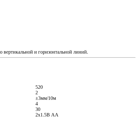
о вертикальной и горизонтальной линий.
520
2
±3мм/10м
4
30
2x1.5В AA