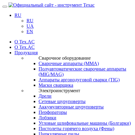
Навигация
RU
RU
UA
EN
О Tex.AC
О Tex.AC
Продукция
Сварочное оборудование
Сварочные аппараты (ММА)
Полуавтоматические сварочные аппараты
(MIG/MAG)
Аппараты аргонодуговой сварки (TIG)
Маски сварщика
Электроинструмент
Дрели
Сетевые шуруповерты
Аккумуляторные шуруповерты
Перфораторы
Лобзики
Угловые шлифовальные машины (Болгарки)
Пистолеты горячего воздуха (Фены)
Циркулярные пилы