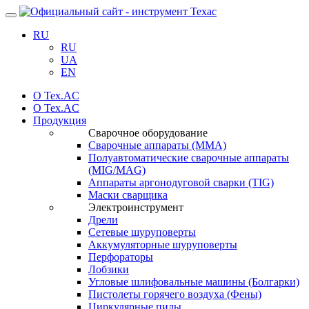
Навигация
RU
RU
UA
EN
О Tex.AC
О Tex.AC
Продукция
Сварочное оборудование
Сварочные аппараты (ММА)
Полуавтоматические сварочные аппараты
(MIG/MAG)
Аппараты аргонодуговой сварки (TIG)
Маски сварщика
Электроинструмент
Дрели
Сетевые шуруповерты
Аккумуляторные шуруповерты
Перфораторы
Лобзики
Угловые шлифовальные машины (Болгарки)
Пистолеты горячего воздуха (Фены)
Циркулярные пилы