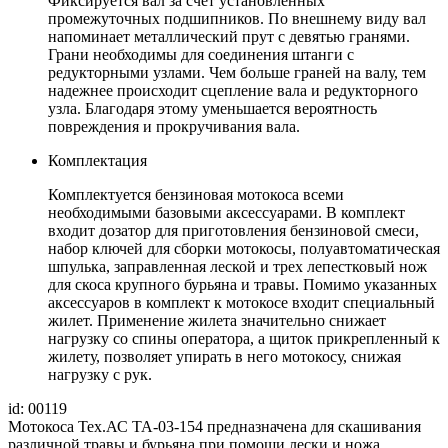
Фиксируется вал за счет установленных
промежуточных подшипников. По внешнему виду вал
напоминает металлический прут с девятью гранями.
Грани необходимы для соединения штанги с
редукторными узлами. Чем больше граней на валу, тем
надежнее происходит сцепление вала и редукторного
узла. Благодаря этому уменьшается вероятность
повреждения и прокручивания вала.
Комплектация
Комплектуется бензиновая мотокоса всеми
необходимыми базовыми аксессуарами. В комплект
входит дозатор для приготовления бензиновой смеси,
набор ключей для сборки мотокосы, полуавтоматическая
шпулька, заправленная леской и трех лепестковый нож
для скоса крупного бурьяна и травы. Помимо указанных
аксессуаров в комплект к мотокосе входит специальный
жилет. Применение жилета значительно снижает
нагрузку со спины оператора, а щиток прикрепленный к
жилету, позволяет упирать в него мотокосу, снижая
нагрузку с рук.
id: 00119
Мотокоса Тех.АС ТА-03-154 предназначена для скашивания
различной травы и бурьяна при помощи лески и ножа.