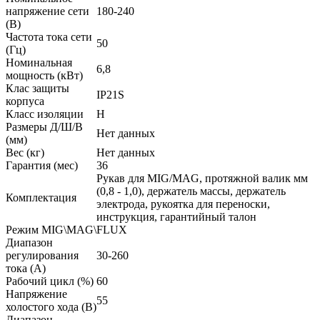
напряжение сети
180-240
(В)
Частота тока сети
50
(Гц)
Номинальная
6,8
мощность (кВт)
Клас защиты
IP21S
корпуса
Класс изоляции
H
Размеры Д/Ш/В
Нет данных
(мм)
Вес (кг)
Нет данных
Гарантия (мес)
36
Рукав для MIG/MAG, протяжной валик мм
(0,8 - 1,0), держатель массы, держатель
Комплектация
электрода, рукоятка для переноски,
инструкция, гарантийный талон
Режим MIG\MAG\FLUX
Диапазон
регулирования
30-260
тока (А)
Рабочий цикл (%)
60
Напряжение
55
холостого хода (В)
Диапазон