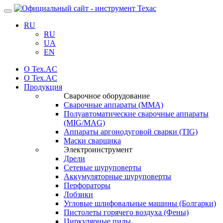
Навигация
RU
RU
UA
EN
О Tex.AC
О Tex.AC
Продукция
Сварочное оборудование
Сварочные аппараты (ММА)
Полуавтоматические сварочные аппараты
(MIG/MAG)
Аппараты аргонодуговой сварки (TIG)
Маски сварщика
Электроинструмент
Дрели
Сетевые шуруповерты
Аккумуляторные шуруповерты
Перфораторы
Лобзики
Угловые шлифовальные машины (Болгарки)
Пистолеты горячего воздуха (Фены)
Циркулярные пилы