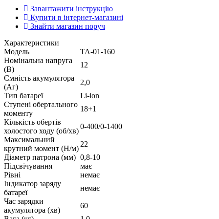
Завантажити інструкцію
Купити в інтернет-магазині
Знайти магазин поруч
Характеристики
Модель
ТА-01-160
Номінальна напруга
12
(В)
Ємність акумулятора
2,0
(Аг)
Тип батареї
Li-ion
Ступені обертального
18+1
моменту
Кількість обертів
0-400/0-1400
холостого ходу (об/хв)
Максимальний
22
крутний момент (Н/м)
Діаметр патрона (мм)
0,8-10
Підсвічування
має
Рівні
немає
Індикатор заряду
немає
батареї
Час зарядки
60
акумулятора (хв)
Вага (кг)
1,0