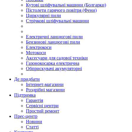
Кутові шліфувальні машини (Болгарки)
Пістолети гарячого повітря (Фени)
Циркулярні пили
Стрічкові шліфувальні машини
Електричні ланцюгові пили
Бензинові ланцюгові пили
Електрокоси
Мотокоси
Аксесуари для садової техніки
Газонокосарка електрична
Обприскувачі акумуляторні
Де придбати
Інтернет-магазини
Роздрібні магазини
Підтримка
Гарантія
Сервісні центри
Простий ремонт
Прес-центр
Новини
Статті