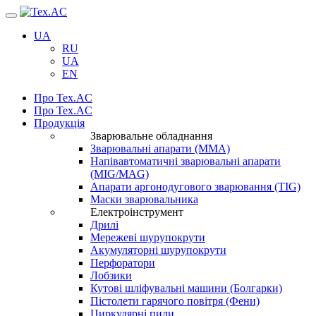
Навігація
UA
RU
UA
EN
Про Tex.AC
Про Tex.AC
Продукція
Зварювальне обладнання
Зварювальні апарати (ММА)
Напівавтоматичні зварювальні апарати
(MIG/MAG)
Апарати аргонодугового зварювання (TIG)
Маски зварювальника
Електроінструмент
Дрилі
Мережеві шурупокрути
Акумуляторні шурупокрути
Перфоратори
Лобзики
Кутові шліфувальні машини (Болгарки)
Пістолети гарячого повітря (Фени)
Циркулярні пили