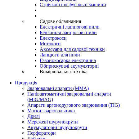
Стрічкові шліфувальні машини
Садове обладнання
Електричні ланцюгові пили
Бензинові ланцюгові пили
Електрокоси
Мотокоси
Аксесуари для садової техніки
Ланцюги для пили
Газонокосарка електрична
Обприскувачі акумуляторні
Вимірювальна техніка
Продукція
Зварювальні апарати (ММА)
Напівавтоматичні зварювальні апарати
(MIG/MAG)
Апарати аргонодугового зварювання (TIG)
Маски зварювальника
Дрилі
Мережеві шурупокрути
Акумуляторні шурупокрути
Перфоратори
Лобзики