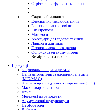
Стрічкові шліфувальні машини
Садове обладнання
Електричні ланцюгові пили
Бензинові ланцюгові пили
Електрокоси
Мотокоси
Аксесуари для садової техніки
Ланцюги для пили
Газонокосарка електрична
Обприскувачі акумуляторні
Вимірювальна техніка
Продукція
Зварювальні апарати (ММА)
Напівавтоматичні зварювальні апарати
(MIG/MAG)
Апарати аргонодугового зварювання (TIG)
Маски зварювальника
Дрилі
Мережеві шурупокрути
Акумуляторні шурупокрути
Перфоратори
Лобзики