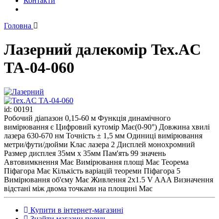
Контакти
Головна
Лазерний далекомір Tex.AC
ТА-04-060
id: 00191
Робочий діапазон 0,15-60 м Функція динамічного
вимірювання є Цифровий кутомір Має(0-90°) Довжина хвилі
лазера 630-670 нм Точність ± 1,5 мм Одиниці вимірювання
метри/фути/дюйми Клас лазера 2 Дисплей монохромний
Размер дисплея 35мм х 35мм Пам'ять 99 значень
Автовимкнення Має Вимірювання площі Має Теорема
Піфагора Має Кількість варіацій теореми Піфагора 5
Вимірювання об'єму Має Живлення 2х1.5 V AAA Визначення
відстані між двома точками на площині Має
Купити в інтернет-магазині
Знайти магазин поруч