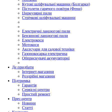
Кутові шліфувальні машини (Болгарки)
Пістолети гарячого повітря (Фени)
Циркулярні пили
Стрічкові шліфувальні машини
Електричні ланцюгові пили
Бензинові ланцюгові пили
Електрокоси
Мотокоси
Аксесуари для садової техніки
Газонокосарка електрична
Обприскувачі акумуляторні
Де придбати
Інтернет-магазини
Роздрібні магазини
Підтримка
Гарантія
Сервісні центри
Простий ремонт
Прес-центр
Новини
Статті