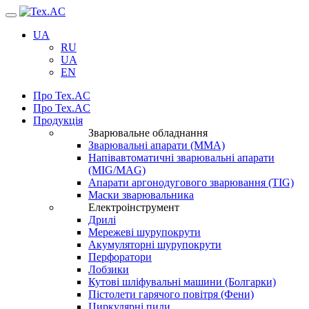
Навігація
UA
RU
UA
EN
Про Tex.AC
Про Tex.AC
Продукція
Зварювальне обладнання
Зварювальні апарати (ММА)
Напівавтоматичні зварювальні апарати
(MIG/MAG)
Апарати аргонодугового зварювання (TIG)
Маски зварювальника
Електроінструмент
Дрилі
Мережеві шурупокрути
Акумуляторні шурупокрути
Перфоратори
Лобзики
Кутові шліфувальні машини (Болгарки)
Пістолети гарячого повітря (Фени)
Циркулярні пили