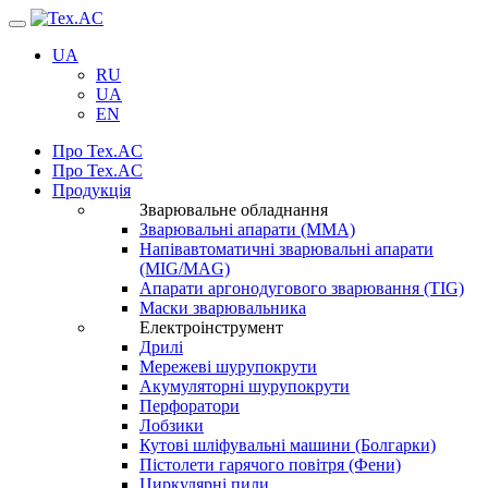
Навігація
UA
RU
UA
EN
Про Tex.AC
Про Tex.AC
Продукція
Зварювальне обладнання
Зварювальні апарати (ММА)
Напівавтоматичні зварювальні апарати
(MIG/MAG)
Апарати аргонодугового зварювання (TIG)
Маски зварювальника
Електроінструмент
Дрилі
Мережеві шурупокрути
Акумуляторні шурупокрути
Перфоратори
Лобзики
Кутові шліфувальні машини (Болгарки)
Пістолети гарячого повітря (Фени)
Циркулярні пили