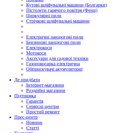
Кутові шліфувальні машини (Болгарки)
Пістолети гарячого повітря (Фени)
Циркулярні пили
Стрічкові шліфувальні машини
Електричні ланцюгові пили
Бензинові ланцюгові пили
Електрокоси
Мотокоси
Аксесуари для садової техніки
Газонокосарка електрична
Обприскувачі акумуляторні
Де придбати
Інтернет-магазини
Роздрібні магазини
Підтримка
Гарантія
Сервісні центри
Простий ремонт
Прес-центр
Новини
Статті