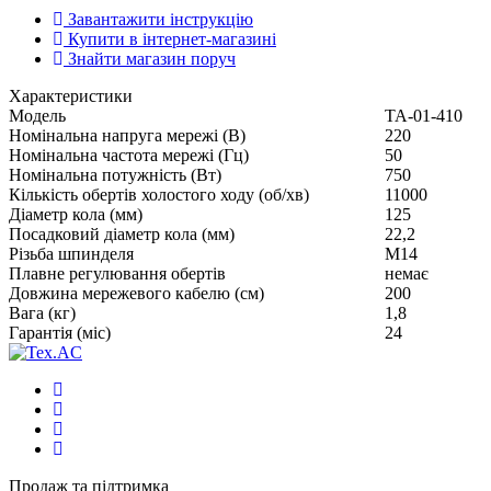
Завантажити інструкцію
Купити в інтернет-магазині
Знайти магазин поруч
Характеристики
Модель
ТА-01-410
Номінальна напруга мережі (В)
220
Номінальна частота мережі (Гц)
50
Номінальна потужність (Вт)
750
Кількість обертів холостого ходу (об/хв)
11000
Діаметр кола (мм)
125
Посадковий діаметр кола (мм)
22,2
Різьба шпинделя
М14
Плавне регулювання обертів
немає
Довжина мережевого кабелю (см)
200
Вага (кг)
1,8
Гарантія (міс)
24
Продаж та підтримка