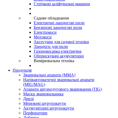
Стрічкові шліфувальні машини
Садове обладнання
Електричні ланцюгові пили
Бензинові ланцюгові пили
Електрокоси
Мотокоси
Аксесуари для садової техніки
Ланцюги для пили
Газонокосарка електрична
Обприскувачі акумуляторні
Вимірювальна техніка
Продукція
Зварювальні апарати (ММА)
Напівавтоматичні зварювальні апарати
(MIG/MAG)
Апарати аргонодугового зварювання (TIG)
Маски зварювальника
Дрилі
Мережеві шурупокрути
Акумуляторні шурупокрути
Перфоратори
Лобзики