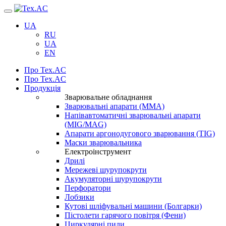
Навігація
UA
RU
UA
EN
Про Tex.AC
Про Tex.AC
Продукція
Зварювальне обладнання
Зварювальні апарати (ММА)
Напівавтоматичні зварювальні апарати
(MIG/MAG)
Апарати аргонодугового зварювання (TIG)
Маски зварювальника
Електроінструмент
Дрилі
Мережеві шурупокрути
Акумуляторні шурупокрути
Перфоратори
Лобзики
Кутові шліфувальні машини (Болгарки)
Пістолети гарячого повітря (Фени)
Циркулярні пили