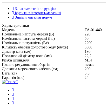
Завантажити інструкцію
Купити в інтернет-магазині
Знайти магазин поруч
Характеристики
Модель
ТА-01-440
Номінальна напруга мережі (В)
220
Номінальна частота мережі (Гц)
50
Номінальна потужність (Вт)
2200
Кількість обертів холостого ходу (об/хв)
8300
Діаметр кола (мм)
180
Посадковий діаметр кола (мм)
22,2
Різьба шпинделя
М14
Плавне регулювання обертів
немає
Довжина мережевого кабелю (см)
200
Вага (кг)
3,3
Гарантія (міс)
24