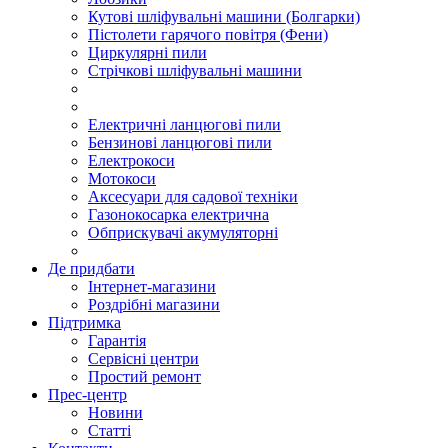
Кутові шліфувальні машини (Болгарки)
Пістолети гарячого повітря (Фени)
Циркулярні пили
Стрічкові шліфувальні машини
Електричні ланцюгові пили
Бензинові ланцюгові пили
Електрокоси
Мотокоси
Аксесуари для садової техніки
Газонокосарка електрична
Обприскувачі акумуляторні
Де придбати
Інтернет-магазини
Роздрібні магазини
Підтримка
Гарантія
Сервісні центри
Простий ремонт
Прес-центр
Новини
Статті