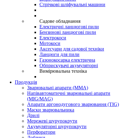
Стрічкові шліфувальні машини
Садове обладнання
Електричні ланцюгові пили
Бензинові ланцюгові пили
Електрокоси
Мотокоси
Аксесуари для садової техніки
Ланцюги для пили
Газонокосарка електрична
Обприскувачі акумуляторні
Вимірювальна техніка
Продукція
Зварювальні апарати (ММА)
Напівавтоматичні зварювальні апарати
(MIG/MAG)
Апарати аргонодугового зварювання (TIG)
Маски зварювальника
Дрилі
Мережеві шурупокрути
Акумуляторні шурупокрути
Перфоратори
Лобзики