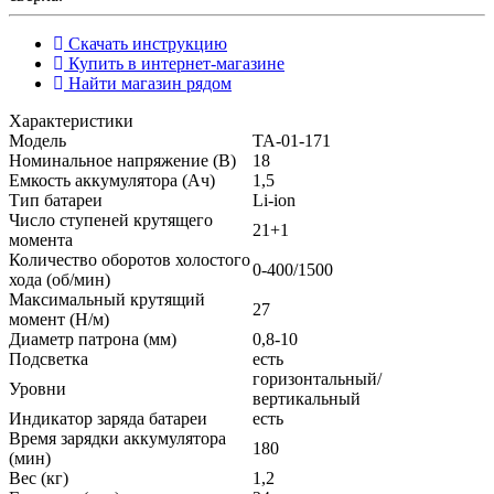
Скачать инструкцию
Купить в интернет-магазине
Найти магазин рядом
Характеристики
Модель
ТА-01-171
Номинальное напряжение (В)
18
Емкость аккумулятора (Ач)
1,5
Тип батареи
Li-ion
Число ступеней крутящего
21+1
момента
Количество оборотов холостого
0-400/1500
хода (об/мин)
Максимальный крутящий
27
момент (Н/м)
Диаметр патрона (мм)
0,8-10
Подсветка
есть
горизонтальный/
Уровни
вертикальный
Индикатор заряда батареи
есть
Время зарядки аккумулятора
180
(мин)
Вес (кг)
1,2