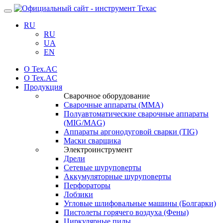
Навигация
RU
RU
UA
EN
О Tex.AC
О Tex.AC
Продукция
Сварочное оборудование
Сварочные аппараты (ММА)
Полуавтоматические сварочные аппараты
(MIG/MAG)
Аппараты аргонодуговой сварки (TIG)
Маски сварщика
Электроинструмент
Дрели
Сетевые шуруповерты
Аккумуляторные шуруповерты
Перфораторы
Лобзики
Угловые шлифовальные машины (Болгарки)
Пистолеты горячего воздуха (Фены)
Циркулярные пилы