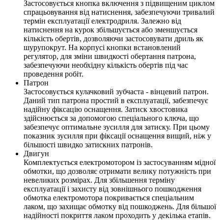
Застосовується кнопка включення з підвищеним циклом
спрацьовування від натиснення, забезпечуючи тривалий
термін експлуатації електродриля. Залежно від
натиснення на курок збільшується або зменшується
кількість обертів, дозволяючи застосовувати дриль як
шурупокрут. На корпусі кнопки встановлений
регулятор, для зміни швидкості обертання патрона,
забезпечуючи необхідну кількість обертів під час
проведення робіт.
Патрон
Застосовується кулачковий зубчаста - вінцевий патрон.
Даний тип патрона простий в експлуатації, забезпечує
надійну фіксацію оснащення. Затиск хвостовика
здійснюється за допомогою спеціального ключа, що
забезпечує оптимальне зусилля для затиску. При цьому
показник зусилля при фіксації оснащення вищий, ніж у
більшості швидко затискних патронів.
Двигун
Комплектується електромотором із застосуванням мідної
обмотки, що дозволяє отримати велику потужність при
невеликих розмірах. Для збільшення терміну
експлуатації і захисту від зовнішнього пошкодження
обмотка електромотора покривається спеціальним
лаком, що захищає обмотку від пошкоджень. Для більшої
надійності покриття лаком проходить у декілька етапів.