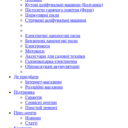
Кутові шліфувальні машини (Болгарки)
Пістолети гарячого повітря (Фени)
Циркулярні пили
Стрічкові шліфувальні машини
Електричні ланцюгові пили
Бензинові ланцюгові пили
Електрокоси
Мотокоси
Аксесуари для садової техніки
Газонокосарка електрична
Обприскувачі акумуляторні
Де придбати
Інтернет-магазини
Роздрібні магазини
Підтримка
Гарантія
Сервісні центри
Простий ремонт
Прес-центр
Новини
Статті