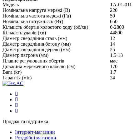
Модель
ТА-01-011
Номінальна напруга мережі (В)
220
Номінальна частота мережі (Гц)
50
Номінальна потужність (Вт)
650
Кількість обертів холостого ходу (об/хв)
0-2800
Кількість ударів (хв)
44800
Діаметр свердління сталь (мм)
12
Діаметр свердління бетону (мм)
14
Діаметр свердління дерево (мм)
25
Діаметр патрона (мм)
1,5-13
Плавне регулювання обертів
має
Довжина мережевого кабелю (см)
170
Вага (кг)
1,7
Гарантія (міс)
24
Продаж та підтримка
Інтернет-магазини
Роздрібні магазини