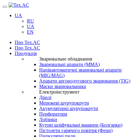
Навігація
UA
RU
UA
EN
Про Tex.AC
Про Tex.AC
Продукція
Зварювальне обладнання
Зварювальні апарати (ММА)
Напівавтоматичні зварювальні апарати
(MIG/MAG)
Апарати аргонодугового зварювання (TIG)
Маски зварювальника
Електроінструмент
Дрилі
Мережеві шурупокрути
Акумуляторні шурупокрути
Перфоратори
Лобзики
Кутові шліфувальні машини (Болгарки)
Пістолети гарячого повітря (Фени)
Циркулярні пили