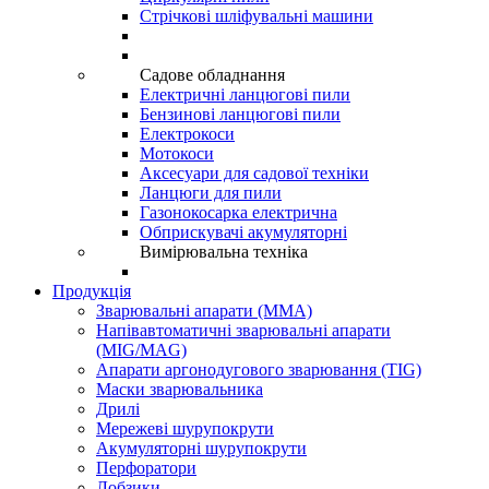
Стрічкові шліфувальні машини
Садове обладнання
Електричні ланцюгові пили
Бензинові ланцюгові пили
Електрокоси
Мотокоси
Аксесуари для садової техніки
Ланцюги для пили
Газонокосарка електрична
Обприскувачі акумуляторні
Вимірювальна техніка
Продукція
Зварювальні апарати (ММА)
Напівавтоматичні зварювальні апарати
(MIG/MAG)
Апарати аргонодугового зварювання (TIG)
Маски зварювальника
Дрилі
Мережеві шурупокрути
Акумуляторні шурупокрути
Перфоратори
Лобзики