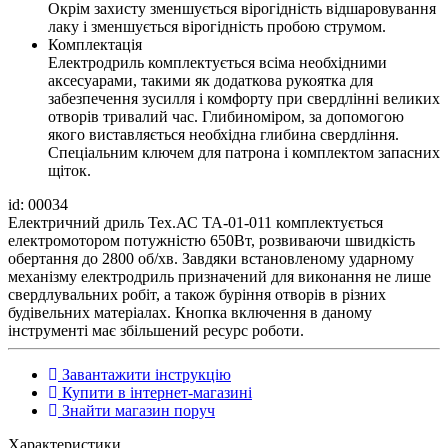
Окрім захисту зменшується вірогідність відшаровування
лаку і зменшується вірогідність пробою струмом.
Комплектація
Електродриль комплектується всіма необхідними
аксесуарами, такими як додаткова рукоятка для
забезпечення зусилля і комфорту при свердлінні великих
отворів тривалий час. Глибиноміром, за допомогою
якого виставляється необхідна глибина свердління.
Спеціальним ключем для патрона і комплектом запасних
щіток.
id: 00034
Електричний дриль Тех.АС ТА-01-011 комплектується
електромотором потужністю 650Вт, розвиваючи швидкість
обертання до 2800 об/хв. Завдяки встановленому ударному
механізму електродриль призначений для виконання не лише
свердлувальних робіт, а також буріння отворів в різних
будівельних матеріалах. Кнопка включення в даному
інструменті має збільшений ресурс роботи.
Завантажити інструкцію
Купити в інтернет-магазині
Знайти магазин поруч
Характеристики