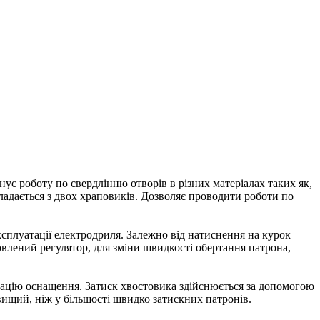
є роботу по свердлінню отворів в різних матеріалах таких як,
кладається з двох храповиків. Дозволяє проводити роботи по
сплуатації електродриля. Залежно від натиснення на курок
овлений регулятор, для зміни швидкості обертання патрона,
ксацію оснащення. Затиск хвостовика здійснюється за допомогою
вищий, ніж у більшості швидко затискних патронів.