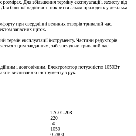
озмірах. Для збільшення терміну експлуатації і захисту від
ля більшої надійності покриття лаком проходить у декілька
омфорту при свердлінні великих отворів тривалий час.
ектом запасних щіток.
ний термін експлуатації інструменту. Частини редукторів
ляється з цим завданням, забезпечуючи тривалий час
надійним і довговічним. Електромотор потужністю 1050Вт
гають вислизанню інструменту з рук.
ТА-01-208
220
50
1050
0-2800