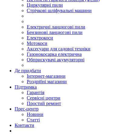
Циркулярні пили
Стрічкові шліфувальні машини
Електричні ланцюгові пили
Бензинові ланцюгові пили
Електрокоси
Мотокоси
Аксесуари для садової техніки
Газонокосарка електрична
Обприскувачі акумуляторні
Де придбати
Інтернет-магазини
Роздрібні магазини
Підтримка
Гарантія
Сервісні центри
Простий ремонт
Прес-центр
Новини
Статті
Контакти