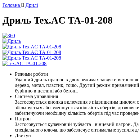
Головна
Дрилі
Дриль Tex.AC ТА-01-208
Режими роботи
Ударний дриль працює в двох режимах завдяки встановлен
дерево, метал, пластик, тощо. Другий режим призначений 
бурінню в цеглині або бетоні.
Система управління
Застосовується кнопка включення з підвищеним циклом сп
збільшується або зменшується кількість обертів, дозволя
забезпечуючи необхідну кількість обертів під час проведен
Патрон
Застосовується кулачковий зубчаста - вінцевий патрон. Д
спеціального ключа, що забезпечує оптимальне зусилля дл
Двигун