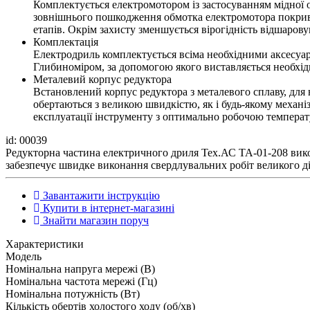
Комплектується електромотором із застосуванням мідної о
зовнішнього пошкодження обмотка електромотора покрива
етапів. Окрім захисту зменшується вірогідність відшаров
Комплектація
Електродриль комплектується всіма необхідними аксесуара
Глибиноміром, за допомогою якого виставляється необхід
Металевий корпус редуктора
Встановлений корпус редуктора з металевого сплаву, для н
обертаються з великою швидкістю, як і будь-якому механі
експлуатації інструменту з оптимально робочою темпера
id: 00039
Редукторна частина електричного дриля Тех.АС ТА-01-208 вико
забезпечує швидке виконання свердлувальних робіт великого ді
Завантажити інструкцію
Купити в інтернет-магазині
Знайти магазин поруч
Характеристики
Модель
Номінальна напруга мережі (В)
Номінальна частота мережі (Гц)
Номінальна потужність (Вт)
Кількість обертів холостого ходу (об/хв)