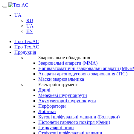
Навігація
UA
RU
UA
EN
Про Tex.AC
Про Tex.AC
Продукція
Зварювальне обладнання
Зварювальні апарати (ММА)
Напівавтоматичні зварювальні апарати (MIG
Апарати аргонодугового зварювання (TIG)
Маски зварювальника
Електроінструмент
Дрилі
Мережеві шурупокрути
Акумуляторні шурупокрути
Перфоратори
Лобзики
Кутові шліфувальні машини (Болгарки)
Пістолети гарячого повітря (Фени)
Циркулярні пили
Стрічкові шліфувальні машини