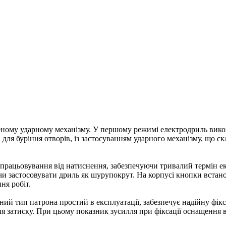
ому ударному механізму. У першому режимі електродриль викону
для буріння отворів, із застосуванням ударного механізму, що с
рацьовування від натиснення, забезпечуючи тривалий термін ек
ючи застосовувати дриль як шурупокрут. На корпусі кнопки встан
ня робіт.
аний тип патрона простий в експлуатації, забезпечує надійну фі
я затиску. При цьому показник зусилля при фіксації оснащення 