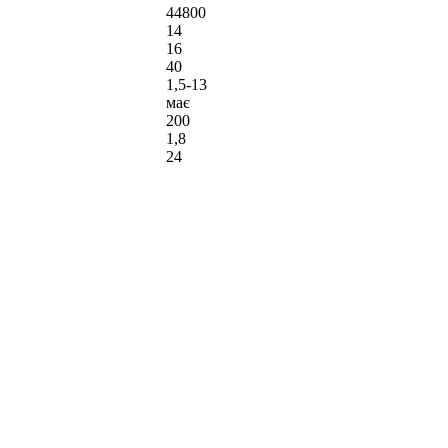
44800
14
16
40
1,5-13
має
200
1,8
24