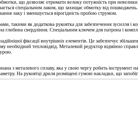
бмотки, що дозволяє отримати велику потужність при невеликих р
ється спеціальним лаком, що захищає обмотку від пошкоджень. Д
ування лаку і зменшується вірогідність пробою струмом.
ми, такими як додаткова рукоятка для забезпечення зусилля і к
на глибина свердління. Спеціальним ключем для патрона і компл
адійнішої фіксації внутрішніх елементів. Це забезпечує збільше
зму необхідний тепловідвід. Металевий редуктор відмінно справ
турою.
нана з металевого сплаву, яка у свою чергу робить інструмент 
аметру. На рукоятці дриля розміщені гумові накладки, що запобі