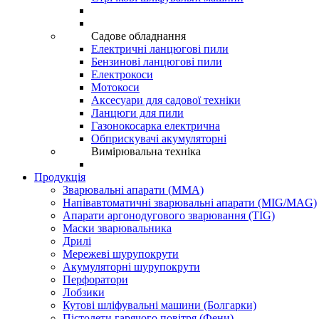
Садове обладнання
Електричні ланцюгові пили
Бензинові ланцюгові пили
Електрокоси
Мотокоси
Аксесуари для садової техніки
Ланцюги для пили
Газонокосарка електрична
Обприскувачі акумуляторні
Вимірювальна техніка
Продукція
Зварювальні апарати (ММА)
Напівавтоматичні зварювальні апарати (MIG/MAG)
Апарати аргонодугового зварювання (TIG)
Маски зварювальника
Дрилі
Мережеві шурупокрути
Акумуляторні шурупокрути
Перфоратори
Лобзики
Кутові шліфувальні машини (Болгарки)
Пістолети гарячого повітря (Фени)