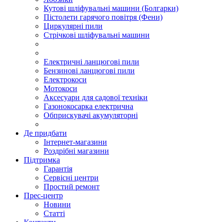
Кутові шліфувальні машини (Болгарки)
Пістолети гарячого повітря (Фени)
Циркулярні пили
Стрічкові шліфувальні машини
Електричні ланцюгові пили
Бензинові ланцюгові пили
Електрокоси
Мотокоси
Аксесуари для садової техніки
Газонокосарка електрична
Обприскувачі акумуляторні
Де придбати
Інтернет-магазини
Роздрібні магазини
Підтримка
Гарантія
Сервісні центри
Простий ремонт
Прес-центр
Новини
Статті