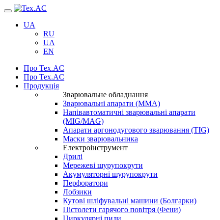
Навігація
UA
RU
UA
EN
Про Tex.AC
Про Tex.AC
Продукція
Зварювальне обладнання
Зварювальні апарати (ММА)
Напівавтоматичні зварювальні апарати
(MIG/MAG)
Апарати аргонодугового зварювання (TIG)
Маски зварювальника
Електроінструмент
Дрилі
Мережеві шурупокрути
Акумуляторні шурупокрути
Перфоратори
Лобзики
Кутові шліфувальні машини (Болгарки)
Пістолети гарячого повітря (Фени)
Циркулярні пили