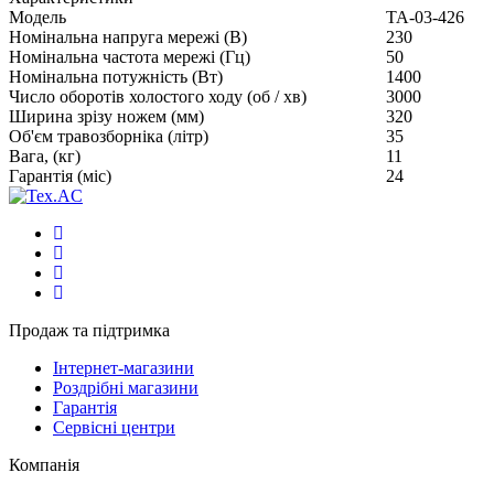
Модель
ТА-03-426
Номінальна напруга мережі (В)
230
Номінальна частота мережі (Гц)
50
Номінальна потужність (Вт)
1400
Число оборотів холостого ходу (об / хв)
3000
Ширина зрізу ножем (мм)
320
Об'єм травозборніка (літр)
35
Вага, (кг)
11
Гарантія (міс)
24
Продаж та підтримка
Інтернет-магазини
Роздрібні магазини
Гарантія
Сервісні центри
Компанія