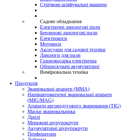
Стрічкові шліфувальні машини
Садове обладнання
Електричні ланцюгові пили
Бензинові ланцюгові пили
Електрокоси
Мотокоси
Аксесуари для садової техніки
Ланцюги для пили
Газонокосарка електрична
Обприскувачі акумуляторні
Вимірювальна техніка
Продукція
Зварювальні апарати (ММА)
Напівавтоматичні зварювальні апарати
(MIG/MAG)
Апарати аргонодугового зварювання (TIG)
Маски зварювальника
Дрилі
Мережеві шурупокрути
Акумуляторні шурупокрути
Перфоратори
Лобзики