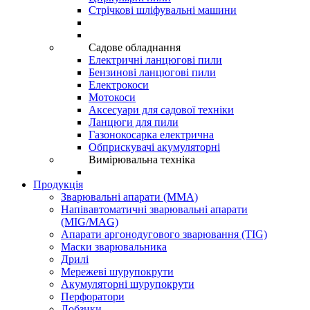
Стрічкові шліфувальні машини
Садове обладнання
Електричні ланцюгові пили
Бензинові ланцюгові пили
Електрокоси
Мотокоси
Аксесуари для садової техніки
Ланцюги для пили
Газонокосарка електрична
Обприскувачі акумуляторні
Вимірювальна техніка
Продукція
Зварювальні апарати (ММА)
Напівавтоматичні зварювальні апарати
(MIG/MAG)
Апарати аргонодугового зварювання (TIG)
Маски зварювальника
Дрилі
Мережеві шурупокрути
Акумуляторні шурупокрути
Перфоратори
Лобзики