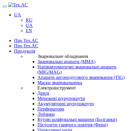
Навігація
UA
RU
UA
EN
Про Tex.AC
Про Tex.AC
Продукція
Зварювальне обладнання
Зварювальні апарати (ММА)
Напівавтоматичні зварювальні апарати
(MIG/MAG)
Апарати аргонодугового зварювання (TIG)
Маски зварювальника
Електроінструмент
Дрилі
Мережеві шурупокрути
Акумуляторні шурупокрути
Перфоратори
Лобзики
Кутові шліфувальні машини (Болгарки)
Пістолети гарячого повітря (Фени)
Циркулярні пили