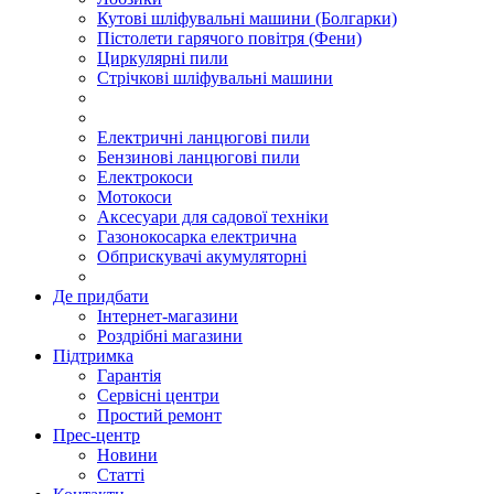
Кутові шліфувальні машини (Болгарки)
Пістолети гарячого повітря (Фени)
Циркулярні пили
Стрічкові шліфувальні машини
Електричні ланцюгові пили
Бензинові ланцюгові пили
Електрокоси
Мотокоси
Аксесуари для садової техніки
Газонокосарка електрична
Обприскувачі акумуляторні
Де придбати
Інтернет-магазини
Роздрібні магазини
Підтримка
Гарантія
Сервісні центри
Простий ремонт
Прес-центр
Новини
Статті