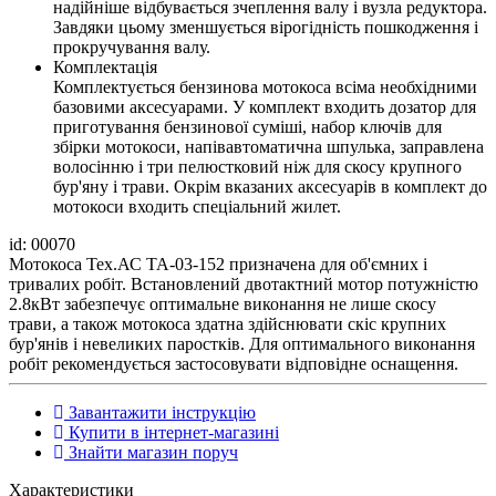
надійніше відбувається зчеплення валу і вузла редуктора.
Завдяки цьому зменшується вірогідність пошкодження і
прокручування валу.
Комплектація
Комплектується бензинова мотокоса всіма необхідними
базовими аксесуарами. У комплект входить дозатор для
приготування бензинової суміші, набор ключів для
збірки мотокоси, напівавтоматична шпулька, заправлена
волосінню і три пелюстковий ніж для скосу крупного
бур'яну і трави. Окрім вказаних аксесуарів в комплект до
мотокоси входить спеціальний жилет.
id: 00070
Мотокоса Тех.АС ТА-03-152 призначена для об'ємних і
тривалих робіт. Встановлений двотактний мотор потужністю
2.8кВт забезпечує оптимальне виконання не лише скосу
трави, а також мотокоса здатна здійснювати скіс крупних
бур'янів і невеликих паростків. Для оптимального виконання
робіт рекомендується застосовувати відповідне оснащення.
Завантажити інструкцію
Купити в інтернет-магазині
Знайти магазин поруч
Характеристики