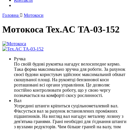
Контакти
Головна
Мотокоси
Мотокоса Tex.AC ТА-03-152
Ручка
По своїй будові рукоятка нагадує велосипедне кермо.
Така форма максимально зручна для роботи. За рахунок
своєї будови користувач здійснює максимальний обхват
скошуваної площі. На рукоятці бензинової коси
розташовані всі органи управління. Це дозволяє
постійно контролювати роботу, що у свою чергу
позначається на комфорті скосу рослинності.
Вал
Усередині штанги кріпиться суцільнометалевий вал.
Фіксується вал за рахунок встановлених проміжних
підшипників. На вигляд вал нагадує металеву лозину з
дев'ятьма гранями. Грані необхідні для з'єднання штанги
з вузлами редукторів. Чим більше граней на валу, тим