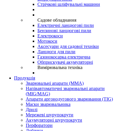
Стрічкові шліфувальні машини
Садове обладнання
Електричні ланцюгові пили
Бензинові ланцюгові пили
Електрокоси
Мотокоси
Аксесуари для садової техніки
Ланцюги для пили
Газонокосарка електрична
Обприскувачі акумуляторні
Вимірювальна техніка
Продукція
Зварювальні апарати (ММА)
Напівавтоматичні зварювальні апарати
(MIG/MAG)
Апарати аргонодугового зварювання (TIG)
Маски зварювальника
Дрилі
Мережеві шурупокрути
Акумуляторні шурупокрути
Перфоратори
Лобзики