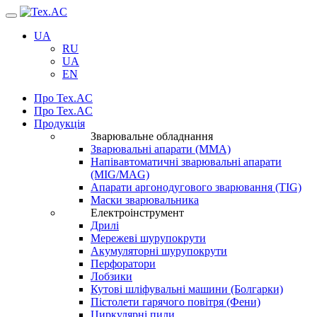
Навігація
UA
RU
UA
EN
Про Tex.AC
Про Tex.AC
Продукція
Зварювальне обладнання
Зварювальні апарати (ММА)
Напівавтоматичні зварювальні апарати
(MIG/MAG)
Апарати аргонодугового зварювання (TIG)
Маски зварювальника
Електроінструмент
Дрилі
Мережеві шурупокрути
Акумуляторні шурупокрути
Перфоратори
Лобзики
Кутові шліфувальні машини (Болгарки)
Пістолети гарячого повітря (Фени)
Циркулярні пили