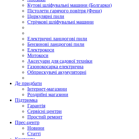
Кутові шліфувальні машини (Болгарки)
Пістолети гарячого повітря (Фени)
Циркулярні пили
Стрічкові шліфувальні машини
Електричні ланцюгові пили
Бензинові ланцюгові пили
Електрокоси
Мотокоси
Аксесуари для садової техніки
Газонокосарка електрична
Обприскувачі акумуляторні
Де придбати
Інтернет-магазини
Роздрібні магазини
Підтримка
Гарантія
Сервісні центри
Простий ремонт
Прес-центр
Новини
Статті