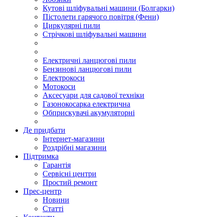
Кутові шліфувальні машини (Болгарки)
Пістолети гарячого повітря (Фени)
Циркулярні пили
Стрічкові шліфувальні машини
Електричні ланцюгові пили
Бензинові ланцюгові пили
Електрокоси
Мотокоси
Аксесуари для садової техніки
Газонокосарка електрична
Обприскувачі акумуляторні
Де придбати
Інтернет-магазини
Роздрібні магазини
Підтримка
Гарантія
Сервісні центри
Простий ремонт
Прес-центр
Новини
Статті