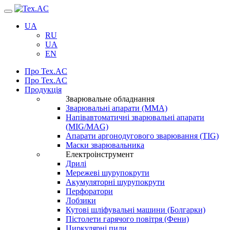
Навігація
UA
RU
UA
EN
Про Tex.AC
Про Tex.AC
Продукція
Зварювальне обладнання
Зварювальні апарати (ММА)
Напівавтоматичні зварювальні апарати
(MIG/MAG)
Апарати аргонодугового зварювання (TIG)
Маски зварювальника
Електроінструмент
Дрилі
Мережеві шурупокрути
Акумуляторні шурупокрути
Перфоратори
Лобзики
Кутові шліфувальні машини (Болгарки)
Пістолети гарячого повітря (Фени)
Циркулярні пили