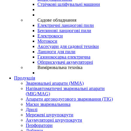
Стрічкові шліфувальні машини
Садове обладнання
Електричні ланцюгові пили
Бензинові ланцюгові пили
Електрокоси
Мотокоси
Аксесуари для садової техніки
Ланцюги для пили
Газонокосарка електрична
Обприскувачі акумуляторні
Вимірювальна техніка
Продукція
Зварювальні апарати (ММА)
Напівавтоматичні зварювальні апарати
(MIG/MAG)
Апарати аргонодугового зварювання (TIG)
Маски зварювальника
Дрилі
Мережеві шурупокрути
Акумуляторні шурупокрути
Перфоратори
Лобзики