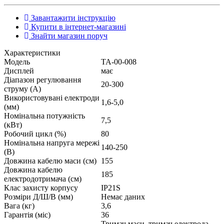
Завантажити інструкцію
Купити в інтернет-магазині
Знайти магазин поруч
Характеристики
Модель
ТА-00-008
Дисплей
має
Діапазон регулювання
20-300
струму (А)
Використовувані електроди
1,6-5,0
(мм)
Номінальна потужність
7,5
(кВт)
Робочий цикл (%)
80
Номінальна напруга мережі
140-250
(В)
Довжина кабелю маси (см)
155
Довжина кабелю
185
електродотримача (см)
Клас захисту корпусу
IP21S
Розміри Д/Ш/В (мм)
Немає даних
Вага (кг)
3,6
Гарантія (міс)
36
Тримач маси, тримач електрода,