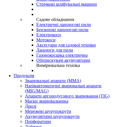
Стрічкові шліфувальні машини
Садове обладнання
Електричні ланцюгові пили
Бензинові ланцюгові пили
Електрокоси
Мотокоси
Аксесуари для садової техніки
Ланцюги для пили
Газонокосарка електрична
Обприскувачі акумуляторні
Вимірювальна техніка
Продукція
Зварювальні апарати (ММА)
Напівавтоматичні зварювальні апарати
(MIG/MAG)
Апарати аргонодугового зварювання (TIG)
Маски зварювальника
Дрилі
Мережеві шурупокрути
Акумуляторні шурупокрути
Перфоратори
Лобзики