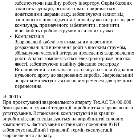
забезпечуючи надійну роботу інвертору. Окрім базових
захисних функцій, основна плата покривається
додатковими шарами лаку, забезпечуючи захист від
зовнішнього пошкодження. Силові вузли покриті шаром
компаунда, призначеного забезпечити і понизити
вірогідність пробою струмом в силових вузлах.
Комплектація
Зварювальні кабелі з оптимальним перетином
розраховані для виконання робіт з високим струмом,
збільшуючи часовий інтервал проведення зварювальних
робіт. Апарат комплектується електродотримач високої
якості, забезпечуючи надійну фіксацію електроду.
Встановлений затиск маси застосовується для з'єднання
нульового дроту до зварюваних виробів. Зварювальний
апарат комплектується плечовим ременем для зручного
перенесення.
id: 00015
При проектуванні зварювального апарату Тех.АС ТА-00-008
були враховані сучасні тенденції виробництва зварювального
устаткування. Встановлені комплектуючі від кращих
виробників, що спеціалізуються на виробництві силових
компонентів. Застосування останнього покоління IGBT
забезпечує надійний і тривалий термін експлуатації
зварювального апарату.