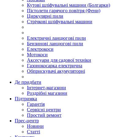
Кутові шліфувальні машини (Болгарки)
Пістолети гарячого повітря (Фени)
Циркулярні пили
Стрічкові шліфувальні машини
Електричні ланцюгові пили
Бензинові ланцюгові пили
Електрокоси
Мотокоси
Аксесуари для садової техніки
Газонокосарка електрична
Обприскувачі акумуляторні
Де придбати
Інтернет-магазини
Роздрібні магазини
Підтримка
Гарантія
Сервісні центри
Простий ремонт
Прес-центр
Новини
Статті