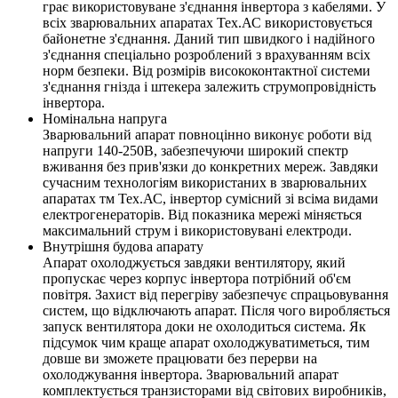
грає використовуване з'єднання інвертора з кабелями. У
всіх зварювальних апаратах Тех.АС використовується
байонетне з'єднання. Даний тип швидкого і надійного
з'єднання спеціально розроблений з врахуванням всіх
норм безпеки. Від розмірів висококонтактної системи
з'єднання гнізда і штекера залежить струмопровідність
інвертора.
Номінальна напруга
Зварювальний апарат повноцінно виконує роботи від
напруги 140-250В, забезпечуючи широкий спектр
вживання без прив'язки до конкретних мереж. Завдяки
сучасним технологіям використаних в зварювальних
апаратах тм Тех.АС, інвертор сумісний зі всіма видами
електрогенераторів. Від показника мережі міняється
максимальний струм і використовувані електроди.
Внутрішня будова апарату
Апарат охолоджується завдяки вентилятору, який
пропускає через корпус інвертора потрібний об'єм
повітря. Захист від перегріву забезпечує спрацьовування
систем, що відключають апарат. Після чого виробляється
запуск вентилятора доки не охолодиться система. Як
підсумок чим краще апарат охолоджуватиметься, тим
довше ви зможете працювати без перерви на
охолоджування інвертора. Зварювальний апарат
комплектується транзисторами від світових виробників,