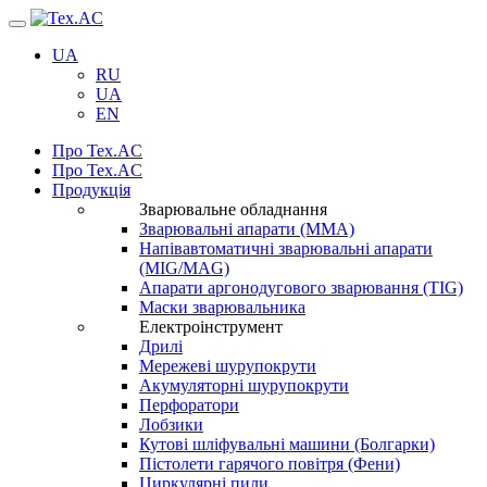
Навігація
UA
RU
UA
EN
Про Tex.AC
Про Tex.AC
Продукція
Зварювальне обладнання
Зварювальні апарати (ММА)
Напівавтоматичні зварювальні апарати
(MIG/MAG)
Апарати аргонодугового зварювання (TIG)
Маски зварювальника
Електроінструмент
Дрилі
Мережеві шурупокрути
Акумуляторні шурупокрути
Перфоратори
Лобзики
Кутові шліфувальні машини (Болгарки)
Пістолети гарячого повітря (Фени)
Циркулярні пили