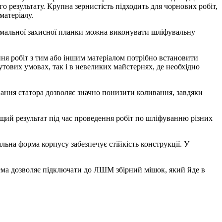
 результату. Крупна зернистість підходить для чорнових робіт,
матеріалу.
ймальної захисної планки можна виконувати шліфувальну
ння робіт з тим або іншим матеріалом потрібно встановити
утових умовах, так і в невеликих майстернях, де необхідно
ння статора дозволяє значно понизити коливання, завдяки
ий результат під час проведення робіт по шліфуванню різних
ьна форма корпусу забезпечує стійкість конструкції. У
ема дозволяє підключати до ЛШМ збірний мішок, який йде в