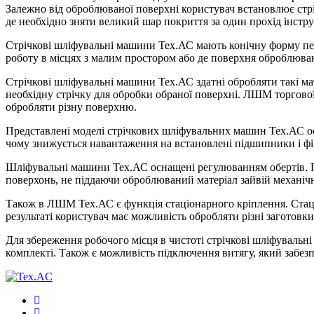
Залежно від оброблюваної поверхні користувач встановлює стріч
де необхідно зняти великий шар покриття за один прохід інстру
Стрічкові шліфувальні машини Тех.АС мають конічну форму пе
роботу в місцях з малим простором або де поверхня оброблюва
Стрічкові шліфувальні машини Тех.АС здатні обробляти такі мат
необхідну стрічку для обробки обраної поверхні. ЛШМ торгової 
обробляти різну поверхню.
Представлені моделі стрічкових шліфувальних машин Тех.АС ос
чому знижується навантаження на встановлені підшипники і фі
Шліфувальні машини Тех.АС оснащені регулюванням обертів. Пр
поверхонь, не піддаючи оброблюваний матеріал зайвій механічні
Також в ЛШМ Тех.АС є функція стаціонарного кріплення. Стаціо
результаті користувач має можливість обробляти різні заготовки,
Для збереження робочого місця в чистоті стрічкові шліфуваль
комплекті. Також є можливість підключення витягу, який забез