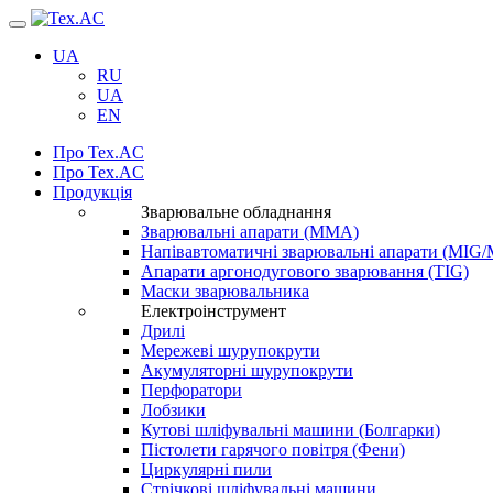
Навігація
UA
RU
UA
EN
Про Tex.AC
Про Tex.AC
Продукція
Зварювальне обладнання
Зварювальні апарати (ММА)
Напівавтоматичні зварювальні апарати (MIG
Апарати аргонодугового зварювання (TIG)
Маски зварювальника
Електроінструмент
Дрилі
Мережеві шурупокрути
Акумуляторні шурупокрути
Перфоратори
Лобзики
Кутові шліфувальні машини (Болгарки)
Пістолети гарячого повітря (Фени)
Циркулярні пили
Стрічкові шліфувальні машини