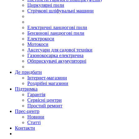
Циркулярні пили
Стрічкові шліфувальні машини
Електричні ланцюгові пили
Бензинові ланцюгові пили
Електрокоси
Мотокоси
Аксесуари для садової техніки
Газонокосарка електрична
Обприскувачі акумуляторні
Де придбати
Інтернет-магазини
Роздрібні магазини
Підтримка
Гарантія
Сервісні центри
Простий ремонт
Прес-центр
Новини
Статті
Контакти