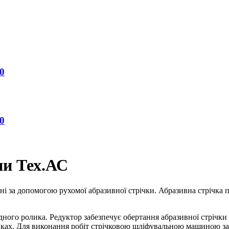
0
0
ни Тех.АС
за допомогою рухомої абразивної стрічки. Абразивна стрічка під
ідного ролика. Редуктор забезпечує обертання абразивної стріч
иках. Для виконання робіт стрічковою шліфувальною машиною зас