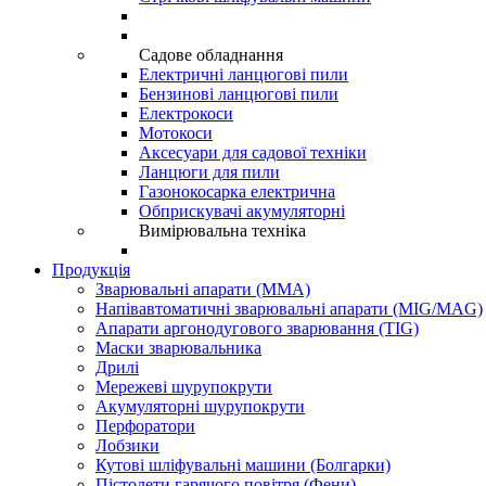
Садове обладнання
Електричні ланцюгові пили
Бензинові ланцюгові пили
Електрокоси
Мотокоси
Аксесуари для садової техніки
Ланцюги для пили
Газонокосарка електрична
Обприскувачі акумуляторні
Вимірювальна техніка
Продукція
Зварювальні апарати (ММА)
Напівавтоматичні зварювальні апарати (MIG/MAG)
Апарати аргонодугового зварювання (TIG)
Маски зварювальника
Дрилі
Мережеві шурупокрути
Акумуляторні шурупокрути
Перфоратори
Лобзики
Кутові шліфувальні машини (Болгарки)
Пістолети гарячого повітря (Фени)