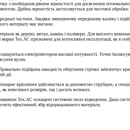
ку з необхідним рівнем зернистості для досягнення оптимального
ментом. Дрібна зернистість застосовується для чистової обробки 
редньої частини. Завдяки зменшеному передньому валику і піді
ного матеріалу має вигини.
еріали як дерево, метал, камінь і полімери. Для якісного викона
марки Тех.АС призначені для інтенсивної експлуатації, як в поб
нащуються електромотором високої потужності. Точне балансува
ксуючі вузли.
авильно підібрана швидкість обертання стрічки забезпечує кращ
й дії.
нарне кріплення здійснюється за допомогою струбцин, а спеціал
 як невеликих розмірів, так і досить великих.
ні машини Тех.АС оснащені системою пило відведення. Дана сист
печить ефективний збір відпрацьованого матеріалу.