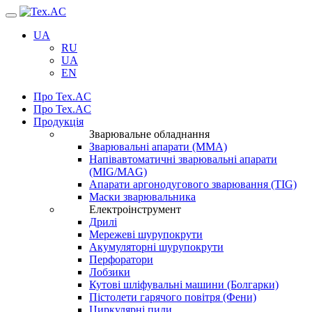
Навігація
UA
RU
UA
EN
Про Tex.AC
Про Tex.AC
Продукція
Зварювальне обладнання
Зварювальні апарати (ММА)
Напівавтоматичні зварювальні апарати
(MIG/MAG)
Апарати аргонодугового зварювання (TIG)
Маски зварювальника
Електроінструмент
Дрилі
Мережеві шурупокрути
Акумуляторні шурупокрути
Перфоратори
Лобзики
Кутові шліфувальні машини (Болгарки)
Пістолети гарячого повітря (Фени)
Циркулярні пили