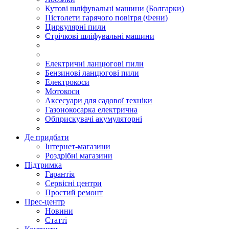
Кутові шліфувальні машини (Болгарки)
Пістолети гарячого повітря (Фени)
Циркулярні пили
Стрічкові шліфувальні машини
Електричні ланцюгові пили
Бензинові ланцюгові пили
Електрокоси
Мотокоси
Аксесуари для садової техніки
Газонокосарка електрична
Обприскувачі акумуляторні
Де придбати
Інтернет-магазини
Роздрібні магазини
Підтримка
Гарантія
Сервісні центри
Простий ремонт
Прес-центр
Новини
Статті