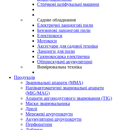
Стрічкові шліфувальні машини
Садове обладнання
Електричні ланцюгові пили
Бензинові ланцюгові пили
Електрокоси
Мотокоси
Аксесуари для садової техніки
Ланцюги для пили
Газонокосарка електрична
Обприскувачі акумуляторні
Вимірювальна техніка
Продукція
Зварювальні апарати (ММА)
Напівавтоматичні зварювальні апарати
(MIG/MAG)
Апарати аргонодугового зварювання (TIG)
Маски зварювальника
Дрилі
Мережеві шурупокрути
Акумуляторні шурупокрути
Перфоратори
Лобзики