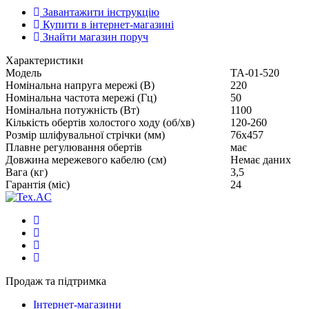
Завантажити інструкцію
Купити в інтернет-магазині
Знайти магазин поруч
Характеристики
Модель
ТА-01-520
Номінальна напруга мережі (В)
220
Номінальна частота мережі (Гц)
50
Номінальна потужність (Вт)
1100
Кількість обертів холостого ходу (об/хв)
120-260
Розмір шліфувальної стрічки (мм)
76х457
Плавне регулювання обертів
має
Довжина мережевого кабелю (см)
Немає даних
Вага (кг)
3,5
Гарантія (міс)
24
Продаж та підтримка
Інтернет-магазини