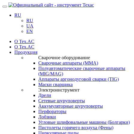
Навигация
RU
RU
UA
EN
О Tex.AC
О Tex.AC
Продукция
Сварочное оборудование
Сварочные аппараты (ММА)
Полуавтоматические сварочные аппараты
(MIG/MAG)
Аппараты аргонодуговой сварки (TIG)
Маски сварщика
Электроинструмент
Дрели
Сетевые шуруповерты
Аккумуляторные шуруповерты
Перфораторы
Лобзики
Угловые шлифовальные машины (Болгарки)
Пистолеты горячего воздуха (Фены)
Циркулярные пилы