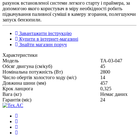
рахунок встановленої системи легкого старту і праймера, за
допомогою якого користувач в міру необхідності робить
підкачування паливної суміші в камеру згорання, полегшуючи
запуск бензопили.
Завантажити інструкцію
Купити в інтернет-магазині
Знайти магазин поруч
Характеристики
Модель
ТА-03-047
Обсяг двигуна (см/куб)
45
Номінальна потужність (Вт)
2800
Число обертів холостого ходу (м/с)
14
Довжина шини (мм)
457
Крок ланцюга
0,325
Вага (кг)
Немає даних
Гарантія (міс)
24