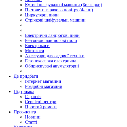
Кутові шліфувальні машини (Болгарки)
Пістолети гарячого повітря (Фени)
Циркулярні пили
Стрічкові шліфувальні машини
Електричні ланцюгові пили
Бензинові ланцюгові пили
Електрокоси
Мотокоси
Аксесуари для садової техніки
Газонокосарка електрична
Обприскувачі акумуляторні
Де придбати
Інтернет-магазини
Роздрібні магазини
Підтримка
Гарантія
Сервісні центри
Простий ремонт
Прес-центр
Новини
Статті