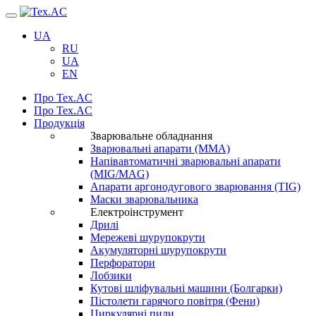
Навігація
UA
RU
UA
EN
Про Tex.AC
Про Tex.AC
Продукція
Зварювальне обладнання
Зварювальні апарати (ММА)
Напівавтоматичні зварювальні апарати
(MIG/MAG)
Апарати аргонодугового зварювання (TIG)
Маски зварювальника
Електроінструмент
Дрилі
Мережеві шурупокрути
Акумуляторні шурупокрути
Перфоратори
Лобзики
Кутові шліфувальні машини (Болгарки)
Пістолети гарячого повітря (Фени)
Циркулярні пили