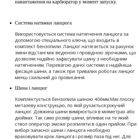
навантаження на карбюратор у момент запуску.
Система натяжки ланцюга
Використовується система натягнення ланцюга за
допомогою спеціального ключа, що входить в
комплект бензопили. Ланцюг натягається за рахунок
зміни відстані між веденою і провідною зірочками, що
дозволяє надійно зафіксувати шину з необхідним
натягненням. Перевагою даної системи є надійніша
фіксація шини, а також при тривалих роботах ланцюг
менш схильний до провисання.
Шина і ланцюг
Комплектується бензопила шиною 406мм.Має плоску
металеву конструкцію, по якій рухається ріжучий
ланцюг. Довжина шини вимірюється в міліметрах або
дюймах. Так само розмір шини, впливає на те який
ствол оператор зможе розпиляти в один прийом. При
виборі запасної шини і ланцюга необхідно
враховувати крок ланцюга і розмір паза під неї. Для