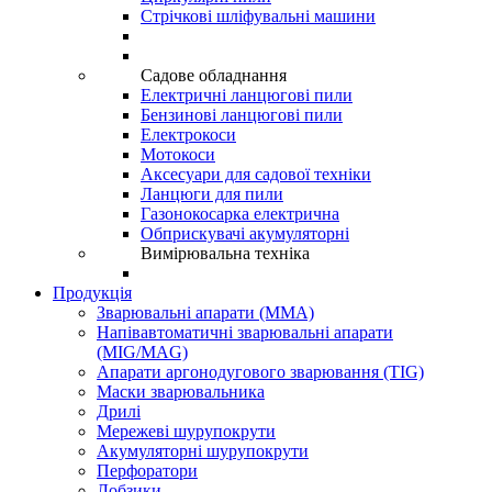
Стрічкові шліфувальні машини
Садове обладнання
Електричні ланцюгові пили
Бензинові ланцюгові пили
Електрокоси
Мотокоси
Аксесуари для садової техніки
Ланцюги для пили
Газонокосарка електрична
Обприскувачі акумуляторні
Вимірювальна техніка
Продукція
Зварювальні апарати (ММА)
Напівавтоматичні зварювальні апарати
(MIG/MAG)
Апарати аргонодугового зварювання (TIG)
Маски зварювальника
Дрилі
Мережеві шурупокрути
Акумуляторні шурупокрути
Перфоратори
Лобзики