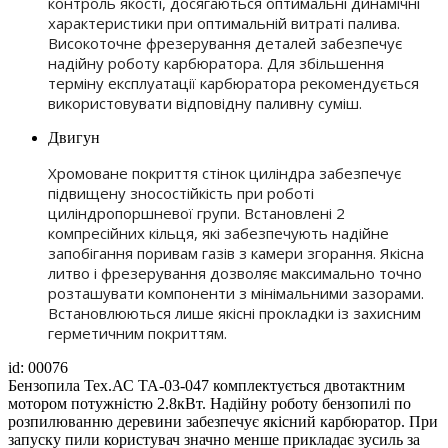
контроль якості, досягаються оптимальні динамічні
характеристики при оптимальній витраті палива.
Високоточне фрезерування деталей забезпечує
надійну роботу карбюратора. Для збільшення
терміну експлуатації карбюратора рекомендується
використовувати відповідну паливну суміш.
Двигун
Хромоване покриття стінок циліндра забезпечує
підвищену зносостійкість при роботі
циліндропоршневої групи. Встановлені 2
компресійних кільця, які забезпечують надійне
запобігання поривам газів з камери згорання. Якісна
литво і фрезерування дозволяє максимально точно
розташувати компоненти з мінімальними зазорами.
Встановлюються лише якісні прокладки із захисним
герметичним покриттям.
id: 00076
Бензопила Тех.АС ТА-03-047 комплектується двотактним
мотором потужністю 2.8кВт. Надійну роботу бензопилі по
розпилюванню деревини забезпечує якісний карбюратор. При
запуску пили користувач значно менше прикладає зусиль за