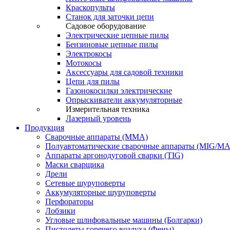
Краскопульты
Станок для заточки цепи
Садовое оборудование
Электрические цепные пилы
Бензиновые цепные пилы
Электрокосы
Мотокосы
Аксессуары для садовой техники
Цепи для пилы
Газонокосилки электрические
Опрыскиватели аккумуляторные
Измерительная техника
Лазерный уровень
Продукция
Сварочные аппараты (ММА)
Полуавтоматические сварочные аппараты (MIG/M
Аппараты аргонодуговой сварки (TIG)
Маски сварщика
Дрели
Сетевые шуруповерты
Аккумуляторные шуруповерты
Перфораторы
Лобзики
Угловые шлифовальные машины (Болгарки)
Пистолеты горячего воздуха (Фены)