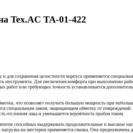
а Tex.AC ТА-01-422
ту и для сохранения целостности корпуса применяется специаль
сть инструмента. Для увеличения комфорта при выполнении работ
ых работ или требующих точность устанавливается дополнитель
мотки, что позволяет получить большую мощность при небольши
тся специальным лаком, защищающим обмотку от повреждений. 
ть отслоения лака и уменьшается вероятность пробоя током.
нентов способных выдерживать продолжительные и высокие наг
 нагрузка на шестерни применяется смазка. Она предназначена 