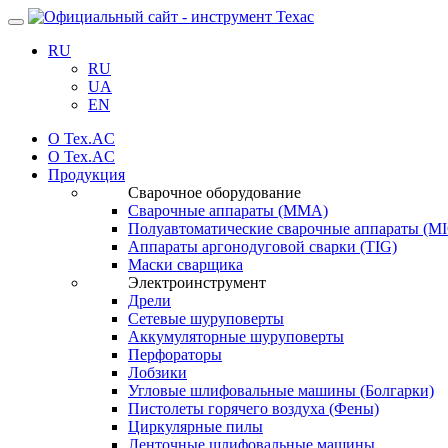
Навигация
RU
RU
UA
EN
О Tex.AC
О Tex.AC
Продукция
Сварочное оборудование
Сварочные аппараты (ММА)
Полуавтоматические сварочные аппараты (
Аппараты аргонодуговой сварки (TIG)
Маски сварщика
Электроинструмент
Дрели
Сетевые шуруповерты
Аккумуляторные шуруповерты
Перфораторы
Лобзики
Угловые шлифовальные машины (Болгарки)
Пистолеты горячего воздуха (Фены)
Циркулярные пилы
Ленточные шлифовальные машины