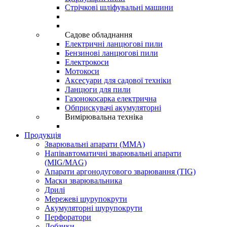
Стрічкові шліфувальні машини
Садове обладнання
Електричні ланцюгові пили
Бензинові ланцюгові пили
Електрокоси
Мотокоси
Аксесуари для садової техніки
Ланцюги для пили
Газонокосарка електрична
Обприскувачі акумуляторні
Вимірювальна техніка
Продукція
Зварювальні апарати (ММА)
Напівавтоматичні зварювальні апарати
(MIG/MAG)
Апарати аргонодугового зварювання (TIG)
Маски зварювальника
Дрилі
Мережеві шурупокрути
Акумуляторні шурупокрути
Перфоратори
Лобзики