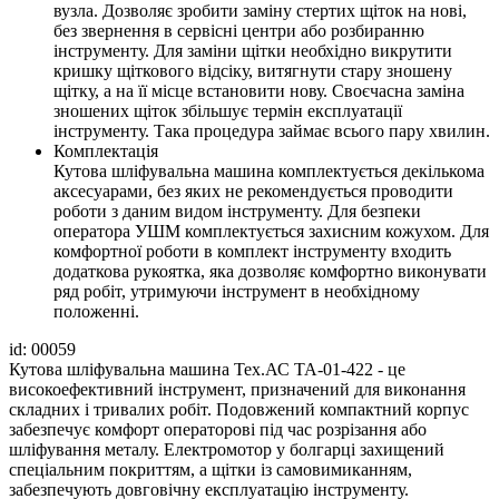
вузла. Дозволяє зробити заміну стертих щіток на нові,
без звернення в сервісні центри або розбиранню
інструменту. Для заміни щітки необхідно викрутити
кришку щіткового відсіку, витягнути стару зношену
щітку, а на її місце встановити нову. Своєчасна заміна
зношених щіток збільшує термін експлуатації
інструменту. Така процедура займає всього пару хвилин.
Комплектація
Кутова шліфувальна машина комплектується декількома
аксесуарами, без яких не рекомендується проводити
роботи з даним видом інструменту. Для безпеки
оператора УШМ комплектується захисним кожухом. Для
комфортної роботи в комплект інструменту входить
додаткова рукоятка, яка дозволяє комфортно виконувати
ряд робіт, утримуючи інструмент в необхідному
положенні.
id: 00059
Кутова шліфувальна машина Тех.АС ТА-01-422 - це
високоефективний інструмент, призначений для виконання
складних і тривалих робіт. Подовжений компактний корпус
забезпечує комфорт операторові під час розрізання або
шліфування металу. Електромотор у болгарці захищений
спеціальним покриттям, а щітки із самовимиканням,
забезпечують довговічну експлуатацію інструменту.