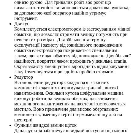
однією рукою. Для тривалих робіт або робіт що
вимагають точність встановлюється додаткова рукоятка,
за допомогою якої оператор надійно утримує
інструмент.
Двигун
Комплектується електромотором із застосуванням мідної
обмотки, що дозволяє отримати велику потужність при
невеликих розмірах. Для збільшення терміну
експлуатації і захисту від зовнішнього пошкодження
обмотка електромотора покривається спеціальним
лаком, що захищає обмотку від пошкоджень. Для більшої
надійності покриття лаком проходить у декілька етапів.
Окрім захисту зменшується вірогідність відшаровування
лаку і зменшується вірогідність пробою струмом.
Редуктор
Встановлений редуктор складається із якісних
компонентів здатних витримувати тривалі і високі
навантаження. Оскільки кутова шліфувальна машина
виконує роботи на великих обертах, для зниження
механічного навантаження на шестерні застосовується
мастило. Воно призначене для високо обертальних
компонентів, зменшує тертя і термомеханічну дію на
шестерні.
Функція швидкої заміни щіток
Дана функція забезпечує швидкий доступ до щіткового