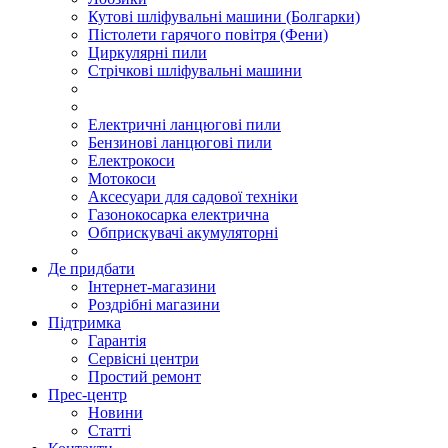
Кутові шліфувальні машини (Болгарки)
Пістолети гарячого повітря (Фени)
Циркулярні пили
Стрічкові шліфувальні машини
Електричні ланцюгові пили
Бензинові ланцюгові пили
Електрокоси
Мотокоси
Аксесуари для садової техніки
Газонокосарка електрична
Обприскувачі акумуляторні
Де придбати
Інтернет-магазини
Роздрібні магазини
Підтримка
Гарантія
Сервісні центри
Простий ремонт
Прес-центр
Новини
Статті