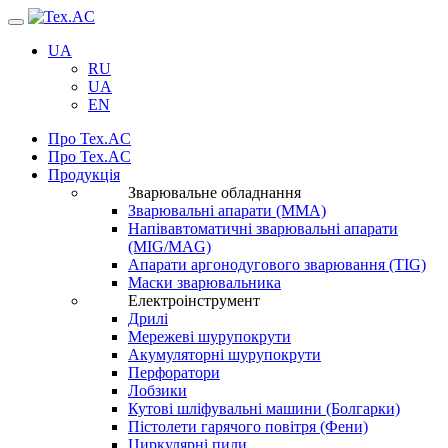
Навігація
UA
RU
UA
EN
Про Tex.AC
Про Tex.AC
Продукція
Зварювальне обладнання
Зварювальні апарати (ММА)
Напівавтоматичні зварювальні апарати
(MIG/MAG)
Апарати аргонодугового зварювання (TIG)
Маски зварювальника
Електроінструмент
Дрилі
Мережеві шурупокрути
Акумуляторні шурупокрути
Перфоратори
Лобзики
Кутові шліфувальні машини (Болгарки)
Пістолети гарячого повітря (Фени)
Циркулярні пили